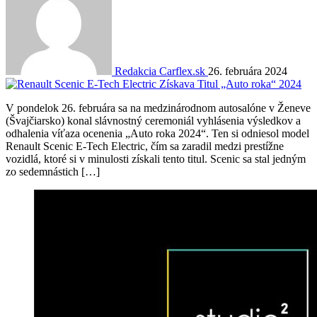
Redakcia Carflex.sk
26. februára 2024
V pondelok 26. februára sa na medzinárodnom autosalóne v Ženeve
(Švajčiarsko) konal slávnostný ceremoniál vyhlásenia výsledkov a
odhalenia víťaza ocenenia „Auto roka 2024“. Ten si odniesol model
Renault Scenic E-Tech Electric, čím sa zaradil medzi prestížne
vozidlá, ktoré si v minulosti získali tento titul. Scenic sa stal jedným
zo sedemnástich […]