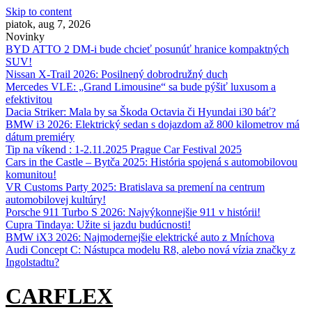
Skip to content
piatok, aug 7, 2026
Novinky
BYD ATTO 2 DM-i bude chcieť posunúť hranice kompaktných
SUV!
Nissan X‑Trail 2026: Posilnený dobrodružný duch
Mercedes VLE: „Grand Limousine“ sa bude pýšiť luxusom a
efektivitou
Dacia Striker: Mala by sa Škoda Octavia či Hyundai i30 báť?
BMW i3 2026: Elektrický sedan s dojazdom až 800 kilometrov má
dátum premiéry
Tip na víkend : 1-2.11.2025 Prague Car Festival 2025
Cars in the Castle – Bytča 2025: História spojená s automobilovou
komunitou!
VR Customs Party 2025: Bratislava sa premení na centrum
automobilovej kultúry!
Porsche 911 Turbo S 2026: Najvýkonnejšie 911 v histórii!
Cupra Tindaya: Užite si jazdu budúcnosti!
BMW iX3 2026: Najmodernejšie elektrické auto z Mníchova
Audi Concept C: Nástupca modelu R8, alebo nová vízia značky z
Ingolstadtu?
CARFLEX