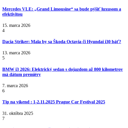
Mercedes VLE: „Grand Limousine“ sa bude pýšiť luxusom a
efektivitou
15. marca 2026
4
Dacia Striker: Mala by sa Škoda Octavia či Hyundai i30 báť?
13. marca 2026
5
BMW i3 2026: Elektrický sedan s dojazdom až 800 kilometrov
má dátum premiéry
7. marca 2026
6
Tip na víkend : 1-2.11.2025 Prague Car Festival 2025
31. októbra 2025
7