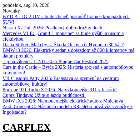
Skip
pondelok, aug 10, 2026
to
Novinky
content
BYD ATTO 2 DM-i bude chcieť posunúť hranice kompaktných
SUV!
Nissan X‑Trail 2026: Posilnený dobrodružný duch
Mercedes VLE: „Grand Limousine“ sa bude pýšiť luxusom a
efektivitou
Dacia Striker: Mala by sa Škoda Octavia či Hyundai i30 báť?
BMW i3 2026: Elektrický sedan s dojazdom až 800 kilometrov má
dátum premiéry
Tip na víkend : 1-2.11.2025 Prague Car Festival 2025
Cars in the Castle – Bytča 2025: História spojená s automobilovou
komunitou!
VR Customs Party 2025: Bratislava sa premení na centrum
automobilovej kultúry!
Porsche 911 Turbo S 2026: Najvýkonnejšie 911 v histórii!
Cupra Tindaya: Užite si jazdu budúcnosti!
BMW iX3 2026: Najmodernejšie elektrické auto z Mníchova
Audi Concept C: Nástupca modelu R8, alebo nová vízia značky z
Ingolstadtu?
CARFLEX