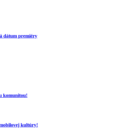
má dátum premiéry
ou komunitou!
mobilovej kultúry!