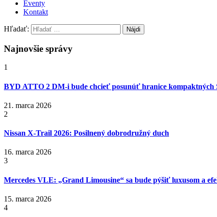
Eventy
Kontakt
Hľadať:
Najnovšie správy
1
BYD ATTO 2 DM-i bude chcieť posunúť hranice kompaktných
21. marca 2026
2
Nissan X‑Trail 2026: Posilnený dobrodružný duch
16. marca 2026
3
Mercedes VLE: „Grand Limousine“ sa bude pýšiť luxusom a efek
15. marca 2026
4