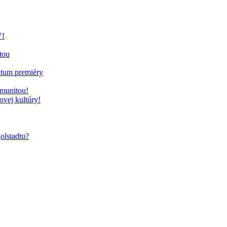
V!
tou
átum premiéry
omunitou!
vej kultúry!
olstadtu?