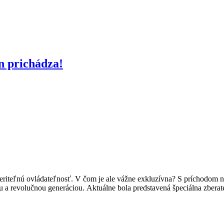
ón prichádza!
riteľnú ovládateľnosť. V čom je ale vážne exkluzívna? S príchodom no
 a revolučnou generáciou. Aktuálne bola predstavená špeciálna zberate