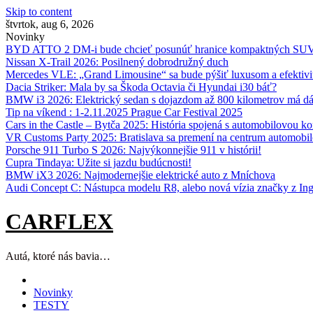
Skip to content
štvrtok, aug 6, 2026
Novinky
BYD ATTO 2 DM-i bude chcieť posunúť hranice kompaktných SU
Nissan X‑Trail 2026: Posilnený dobrodružný duch
Mercedes VLE: „Grand Limousine“ sa bude pýšiť luxusom a efektivi
Dacia Striker: Mala by sa Škoda Octavia či Hyundai i30 báť?
BMW i3 2026: Elektrický sedan s dojazdom až 800 kilometrov má d
Tip na víkend : 1-2.11.2025 Prague Car Festival 2025
Cars in the Castle – Bytča 2025: História spojená s automobilovou k
VR Customs Party 2025: Bratislava sa premení na centrum automobilo
Porsche 911 Turbo S 2026: Najvýkonnejšie 911 v histórii!
Cupra Tindaya: Užite si jazdu budúcnosti!
BMW iX3 2026: Najmodernejšie elektrické auto z Mníchova
Audi Concept C: Nástupca modelu R8, alebo nová vízia značky z Ing
CARFLEX
Autá, ktoré nás bavia…
Novinky
TESTY