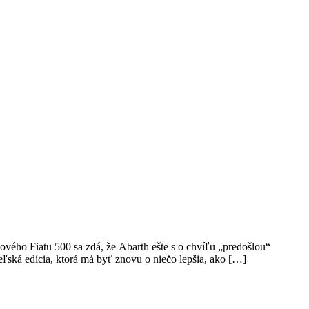
vého Fiatu 500 sa zdá, že Abarth ešte s o chvíľu „predošlou“
ľská edícia, ktorá má byť znovu o niečo lepšia, ako […]