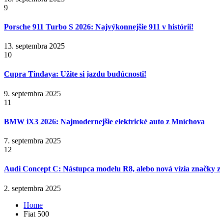
9
Porsche 911 Turbo S 2026: Najvýkonnejšie 911 v histórii!
13. septembra 2025
10
Cupra Tindaya: Užite si jazdu budúcnosti!
9. septembra 2025
11
BMW iX3 2026: Najmodernejšie elektrické auto z Mníchova
7. septembra 2025
12
Audi Concept C: Nástupca modelu R8, alebo nová vízia značky z
2. septembra 2025
Home
Fiat 500