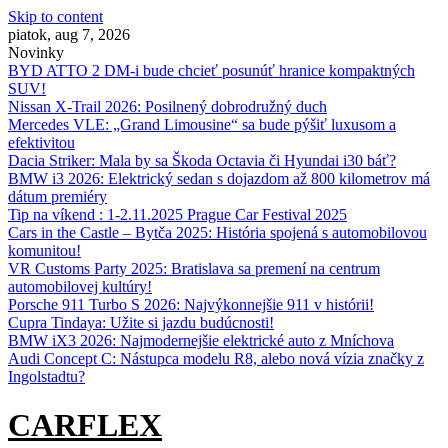
Skip to content
piatok, aug 7, 2026
Novinky
BYD ATTO 2 DM-i bude chcieť posunúť hranice kompaktných
SUV!
Nissan X‑Trail 2026: Posilnený dobrodružný duch
Mercedes VLE: „Grand Limousine“ sa bude pýšiť luxusom a
efektivitou
Dacia Striker: Mala by sa Škoda Octavia či Hyundai i30 báť?
BMW i3 2026: Elektrický sedan s dojazdom až 800 kilometrov má
dátum premiéry
Tip na víkend : 1-2.11.2025 Prague Car Festival 2025
Cars in the Castle – Bytča 2025: História spojená s automobilovou
komunitou!
VR Customs Party 2025: Bratislava sa premení na centrum
automobilovej kultúry!
Porsche 911 Turbo S 2026: Najvýkonnejšie 911 v histórii!
Cupra Tindaya: Užite si jazdu budúcnosti!
BMW iX3 2026: Najmodernejšie elektrické auto z Mníchova
Audi Concept C: Nástupca modelu R8, alebo nová vízia značky z
Ingolstadtu?
CARFLEX