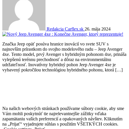
Redakcia Carflex.sk
26. mája 2024
Značka Jeep opäť posúva hranice inovácií vo svete SUV s
najnovším prírastkom do svojho modelového radu – Jeep Avenger
4xe. Tento model, prvý Avenger s hybridným pohonom 4xe, prináša
vylepšenú terénnu prechodnosť a dôraz na environmentálnu
udržateľnosť. Inovatívny hybridný pohon Jeep Avenger 4xe je
vybavený pokročilou technológiou hybridného pohonu, ktorá […]
Na našich webových stránkach používame súbory cookie, aby sme
Vám mohli poskytnúť tie najrelevantnejšie zážitky vďaka
zapamätaniu vašich preferencií a opakovaných návštev. Kliknutím
na „Prijať“ vyjadrujete súhlas s použitím VŠETKÝCH cookies.