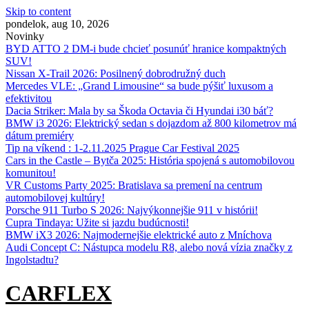
Skip to content
pondelok, aug 10, 2026
Novinky
BYD ATTO 2 DM-i bude chcieť posunúť hranice kompaktných
SUV!
Nissan X‑Trail 2026: Posilnený dobrodružný duch
Mercedes VLE: „Grand Limousine“ sa bude pýšiť luxusom a
efektivitou
Dacia Striker: Mala by sa Škoda Octavia či Hyundai i30 báť?
BMW i3 2026: Elektrický sedan s dojazdom až 800 kilometrov má
dátum premiéry
Tip na víkend : 1-2.11.2025 Prague Car Festival 2025
Cars in the Castle – Bytča 2025: História spojená s automobilovou
komunitou!
VR Customs Party 2025: Bratislava sa premení na centrum
automobilovej kultúry!
Porsche 911 Turbo S 2026: Najvýkonnejšie 911 v histórii!
Cupra Tindaya: Užite si jazdu budúcnosti!
BMW iX3 2026: Najmodernejšie elektrické auto z Mníchova
Audi Concept C: Nástupca modelu R8, alebo nová vízia značky z
Ingolstadtu?
CARFLEX