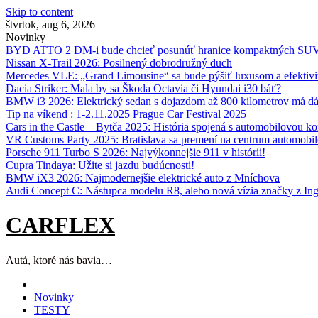
Skip to content
štvrtok, aug 6, 2026
Novinky
BYD ATTO 2 DM-i bude chcieť posunúť hranice kompaktných SU
Nissan X‑Trail 2026: Posilnený dobrodružný duch
Mercedes VLE: „Grand Limousine“ sa bude pýšiť luxusom a efektivi
Dacia Striker: Mala by sa Škoda Octavia či Hyundai i30 báť?
BMW i3 2026: Elektrický sedan s dojazdom až 800 kilometrov má d
Tip na víkend : 1-2.11.2025 Prague Car Festival 2025
Cars in the Castle – Bytča 2025: História spojená s automobilovou k
VR Customs Party 2025: Bratislava sa premení na centrum automobilo
Porsche 911 Turbo S 2026: Najvýkonnejšie 911 v histórii!
Cupra Tindaya: Užite si jazdu budúcnosti!
BMW iX3 2026: Najmodernejšie elektrické auto z Mníchova
Audi Concept C: Nástupca modelu R8, alebo nová vízia značky z Ing
CARFLEX
Autá, ktoré nás bavia…
Novinky
TESTY