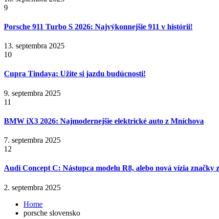
9
Porsche 911 Turbo S 2026: Najvýkonnejšie 911 v histórii!
13. septembra 2025
10
Cupra Tindaya: Užite si jazdu budúcnosti!
9. septembra 2025
11
BMW iX3 2026: Najmodernejšie elektrické auto z Mníchova
7. septembra 2025
12
Audi Concept C: Nástupca modelu R8, alebo nová vízia značky z
2. septembra 2025
Home
porsche slovensko