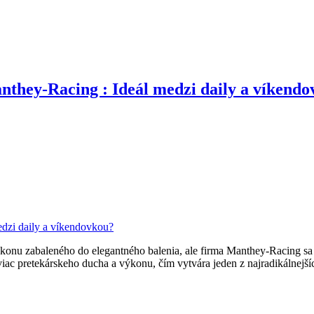
they-Racing : Ideál medzi daily a víkend
 zabaleného do elegantného balenia, ale firma Manthey-Racing sa rozho
 viac pretekárskeho ducha a výkonu, čím vytvára jeden z najradikálnejš