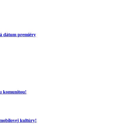
má dátum premiéry
ou komunitou!
mobilovej kultúry!