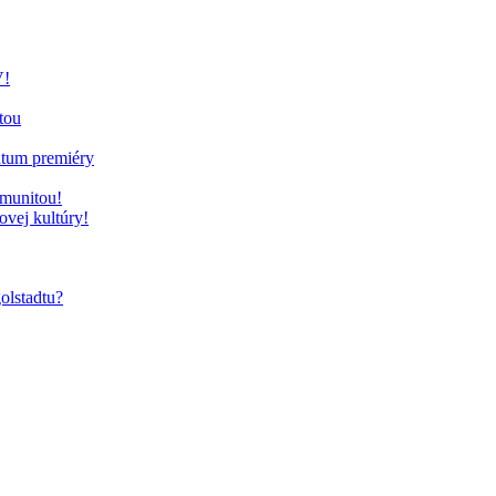
V!
tou
átum premiéry
omunitou!
vej kultúry!
olstadtu?