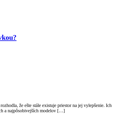
ovkou?
dla, že ešte stále existuje priestor na jej vylepšenie. Ich
ích a najpôsobivejších modelov […]