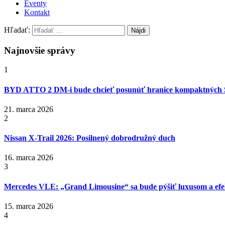
Eventy
Kontakt
Hľadať:
Najnovšie správy
1
BYD ATTO 2 DM-i bude chcieť posunúť hranice kompaktných
21. marca 2026
2
Nissan X‑Trail 2026: Posilnený dobrodružný duch
16. marca 2026
3
Mercedes VLE: „Grand Limousine“ sa bude pýšiť luxusom a efek
15. marca 2026
4