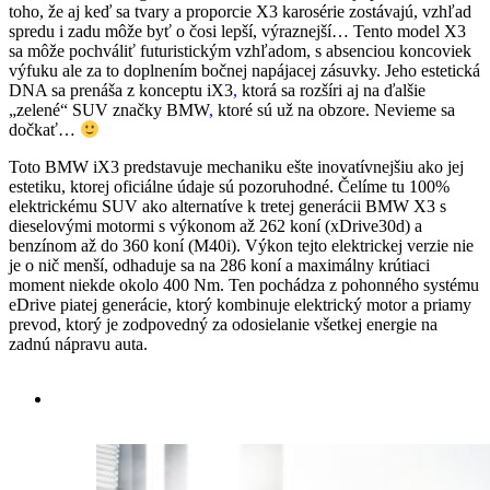
toho, že aj keď sa tvary a proporcie X3 karosérie zostávajú, vzhľad
spredu i zadu môže byť o čosi lepší, výraznejší… Tento model X3
sa môže pochváliť futuristickým vzhľadom, s absenciou koncoviek
výfuku ale za to doplnením bočnej napájacej zásuvky. Jeho estetická
DNA sa prenáša z konceptu iX3
,
ktorá sa rozšíri aj na ďalšie
„zelené“ SUV značky BMW
,
ktoré sú už na obzore. Nevieme sa
dočkať…
Toto BMW iX3 predstavuje mechaniku ešte inovatívnejšiu ako jej
estetiku, ktorej oficiálne údaje sú pozoruhodné. Čelíme tu 100%
elektrickému SUV ako alternatíve k tretej generácii BMW X3 s
dieselovými motormi s výkonom až 262 koní (xDrive30d) a
benzínom až do 360 koní (M40i). Výkon tejto elektrickej verzie nie
je o nič menší, odhaduje sa na 286 koní a maximálny krútiaci
moment niekde okolo 400 Nm. Ten pochádza z pohonného systému
eDrive piatej generácie, ktorý kombinuje elektrický motor a priamy
prevod, ktorý je zodpovedný za odosielanie všetkej energie na
zadnú nápravu auta.