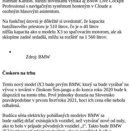
Harman Kardon. Medzi novinkami vyniká aj BMW Live Cockpit
Professional s navigačným systémom hosteným v Cloude a
osobným hlasovým asistentom.
Na funkčnej úrovni je dôležité si uvedomiť, že kapacita
batožinového priestoru je 510 litrov, čo je o 40 litrov
nižšia kapacita ako u modelu X3 so spaľovacím motorom, ale ak
sklopíme zadné sedadlá, môžu sa rozšíriť na 1 560 litrov.
Zdroj: BMW
Čoskoro na trhu
Tento nový model iX3 bude prvým BMW, ktorý sa bude vyrábať na
vývoz v továrni v čínskom Šen-jangu a do konca roku 2020 bude k
dispozícii na tomto trhu. Prvé jednotky dorazia na Slovensko
pravdepodobne v prvom štvrťroku 2021, hoci ich cena ešte nebola
odhalená.
Budúca séria elektricky poháňaných modelov BMW sa
bude radšej držať existujúcich vozidiel, než vytvárať nové od nuly,
ako to bolo v prípade pôvodných vozidiel „i“. Takto bude BMW