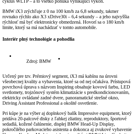
cyklus WLTP – a to všetko ponúka vynikajúci výkon.
BMW iX3 zrýchľuje z 0 na 100 km/h za 6,8 sekundy, takmer
rovnako rýchlo ako X3 xDrive30i – 6,4 sekundy – a jeho najvyššia
rýchlosť má byť elektronicky obmedzená. Hovorí sa o 180 km/h
limite, ktorý sa má nachádzať v tomto automobile.
Interiér plný technológie a pohodlia
Zdroj: BMW
Určený pre tzv. Prémiový segment, iX3 má kabínu na úrovni
všeobecnej kvality a vybavenia, ktoré sa od nej očakáva. Prístupová
povrchová úprava s názvom Inspiring obsahuje kovovú farbu, LED
svetlomety, trojzónový systém klimatizácie s predkondicionovaním,
elektricky ovládané zadné dvere, panoramatické strešné okno,
Driving Assistant Professional a okolité osvetlenie.
Pri kúpe je na výber aj doplnkový balík Impressive equipment, ktorý
pridáva 20-palcové disky z ľahkej zliatiny, reproduktory, športové
sedadlá, kožené čalúnenie, displej BMW Head-Up Display,
pokročilého parkovacieho asistenta a dokonca aj zvukové vybavenie