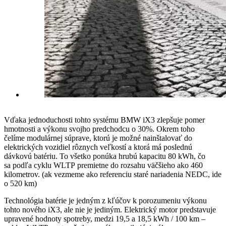
Vďaka jednoduchosti tohto systému BMW iX3 zlepšuje pomer
hmotnosti a výkonu svojho predchodcu o 30%. Okrem toho
čelíme modulárnej súprave, ktorú je možné nainštalovať do
elektrických vozidiel rôznych veľkostí a ktorá má poslednú
dávkovú batériu. To všetko ponúka hrubú kapacitu 80 kWh, čo
sa podľa cyklu WLTP premietne do rozsahu väčšieho ako 460
kilometrov. (ak vezmeme ako referenciu staré nariadenia NEDC, ide
o 520 km)
Technológia batérie je jedným z kľúčov k porozumeniu výkonu
tohto nového iX3, ale nie je jediným. Elektrický motor predstavuje
upravené hodnoty spotreby, medzi 19,5 a 18,5 kWh / 100 km –