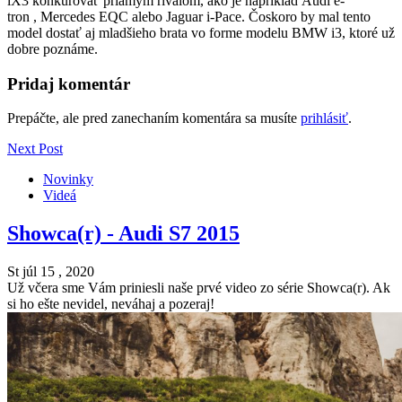
iX3 konkurovať priamym rivalom, ako je napríklad Audi e-
tron , Mercedes EQC alebo Jaguar i-Pace. Čoskoro by mal tento
model dostať aj mladšieho brata vo forme modelu BMW i3, ktoré už
dobre poznáme.
Pridaj komentár
Prepáčte, ale pred zanechaním komentára sa musíte
prihlásiť
.
Next Post
Novinky
Videá
Showca(r) - Audi S7 2015
St júl 15 , 2020
Už včera sme Vám priniesli naše prvé video zo série Showca(r). Ak
si ho ešte nevidel, neváhaj a pozeraj!