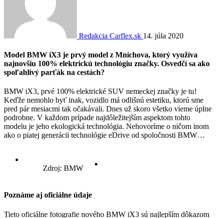
Redakcia Carflex.sk
14. júla 2020
Model BMW iX3 je prvý model z Mníchova, ktorý využíva
najnovšiu 100% elektrickú technológiu značky. Osvedčí sa ako
spoľahlivý parťák na cestách?
BMW iX3, prvé 100% elektrické SUV nemeckej značky je tu!
Keďže nemohlo byť inak, vozidlo má odlišnú estetiku, ktorú sme
pred pár mesiacmi tak očakávali. Dnes už skoro všetko vieme úplne
podrobne. V každom prípade najdôležitejším aspektom tohto
modelu je jeho ekologická technológia. Nehovoríme o ničom inom
ako o piatej generácii technológie eDrive od spoločnosti BMW…
Zdroj: BMW
Poznáme aj oficiálne údaje
Tieto oficiálne fotografie nového BMW iX3 sú najlepším dôkazom