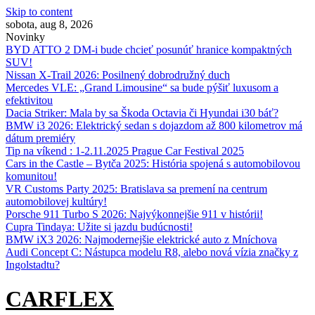
Skip to content
sobota, aug 8, 2026
Novinky
BYD ATTO 2 DM-i bude chcieť posunúť hranice kompaktných
SUV!
Nissan X‑Trail 2026: Posilnený dobrodružný duch
Mercedes VLE: „Grand Limousine“ sa bude pýšiť luxusom a
efektivitou
Dacia Striker: Mala by sa Škoda Octavia či Hyundai i30 báť?
BMW i3 2026: Elektrický sedan s dojazdom až 800 kilometrov má
dátum premiéry
Tip na víkend : 1-2.11.2025 Prague Car Festival 2025
Cars in the Castle – Bytča 2025: História spojená s automobilovou
komunitou!
VR Customs Party 2025: Bratislava sa premení na centrum
automobilovej kultúry!
Porsche 911 Turbo S 2026: Najvýkonnejšie 911 v histórii!
Cupra Tindaya: Užite si jazdu budúcnosti!
BMW iX3 2026: Najmodernejšie elektrické auto z Mníchova
Audi Concept C: Nástupca modelu R8, alebo nová vízia značky z
Ingolstadtu?
CARFLEX