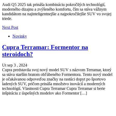
Audi Q5 2025 tak prináša kombináciu pokročilých technológií,
moderného dizajnu a zvýšeného komfortu, čím sa stáva vážnym
kandidátom na najinteligentnejšie a najpokročilejšie SUV vo svojej
triede.
Next Post
Novinky
Cupra Terramar: Formentor na
steroidoch?
Ut sep 3 , 2024
Cupra predstavila svoj nový model SUV s názvom Terramar, ktorý
sa stáva starším bratom obľúbeného Formentora. Tento nový model
je očakávanou odpoveďou značky na rastúci dopyt po športovo
ladených SUV, pričom prináša množstvo inovácií a moderných
technológií. Vlastnosti Cupra Terramar Cupra Terramar si berie
inšpiráciu z úspešných modelov ako Formentor […]