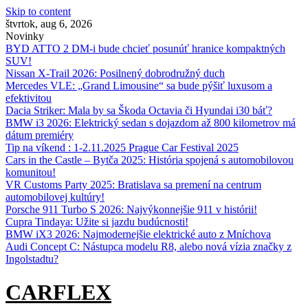
Skip to content
štvrtok, aug 6, 2026
Novinky
BYD ATTO 2 DM-i bude chcieť posunúť hranice kompaktných
SUV!
Nissan X‑Trail 2026: Posilnený dobrodružný duch
Mercedes VLE: „Grand Limousine“ sa bude pýšiť luxusom a
efektivitou
Dacia Striker: Mala by sa Škoda Octavia či Hyundai i30 báť?
BMW i3 2026: Elektrický sedan s dojazdom až 800 kilometrov má
dátum premiéry
Tip na víkend : 1-2.11.2025 Prague Car Festival 2025
Cars in the Castle – Bytča 2025: História spojená s automobilovou
komunitou!
VR Customs Party 2025: Bratislava sa premení na centrum
automobilovej kultúry!
Porsche 911 Turbo S 2026: Najvýkonnejšie 911 v histórii!
Cupra Tindaya: Užite si jazdu budúcnosti!
BMW iX3 2026: Najmodernejšie elektrické auto z Mníchova
Audi Concept C: Nástupca modelu R8, alebo nová vízia značky z
Ingolstadtu?
CARFLEX