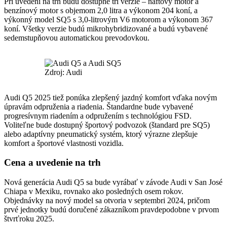
Pri uvedení na trh budú dostupné tri verzie – naftový motor a
benzínový motor s objemom 2,0 litra a výkonom 204 koní, a
výkonný model SQ5 s 3,0-litrovým V6 motorom a výkonom 367
koní. Všetky verzie budú mikrohybridizované a budú vybavené
sedemstupňovou automatickou prevodovkou.
Zdroj: Audi
Audi Q5 2025 tiež ponúka zlepšený jazdný komfort vďaka novým
úpravám odpruženia a riadenia. Štandardne bude vybavené
progresívnym riadením a odpružením s technológiou FSD.
Voliteľne bude dostupný športový podvozok (štandard pre SQ5)
alebo adaptívny pneumatický systém, ktorý výrazne zlepšuje
komfort a športové vlastnosti vozidla.
Cena a uvedenie na trh
Nová generácia Audi Q5 sa bude vyrábať v závode Audi v San José
Chiapa v Mexiku, rovnako ako posledných osem rokov.
Objednávky na nový model sa otvoria v septembri 2024, pričom
prvé jednotky budú doručené zákazníkom pravdepodobne v prvom
štvrťroku 2025.