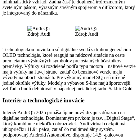
minimalistický vzhľad. Zadná časť je doplnená trojrozmerným
svetelným pásom, výrazným strešným spojlerom a difúzorom, ktorý
je integrovaný do nárazníka.
Zdroj: Audi
Zdroj: Audi
Technologickou novinkou sú digitálne svetlá s druhou generáciou
OLED technológie, ktoré reagujú na núdzové situácie na ceste
premietaním výstražných symbolov pre ostatných účastníkov
premávky. Výfuky sú rozdelené podľa typu motora – naftové verzie
majú výfuky na ľavej strane, zatiaľ čo benzínové verzie majú
vývody na oboch stranách. Pre výkonný model SQ5 sú určené
jediné okrúhle výfuky. Modely s výbavou S-line majú športovejší
vzhľad a budú debutovať v nápadnej metalickej farbe Sakhir Gold.
Interiér a technologické inovácie
Interiér Audi Q5 2025 prináša úplne nový dizajn s dôrazom na
digitálne technológie. Dominantným prvkom je tzv. „Digital Stage“,
ktorý kombinuje niekoľko obrazoviek. Audi virtual cockpit má
uhlopriečku 11,9″-palca, zatiaľ čo multimediálny systém,
podporovaný Android Automotive, disponuje 14,5″-palcovou