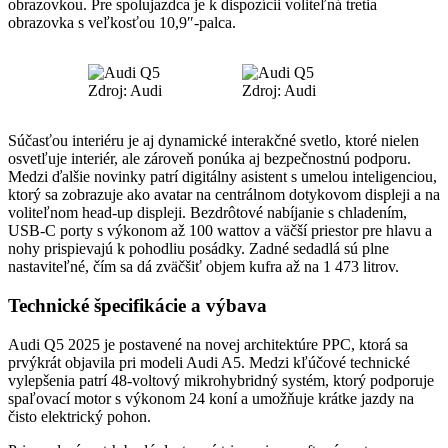
obrazovkou. Pre spolujazdca je k dispozícii voliteľná tretia
obrazovka s veľkosťou 10,9″-palca.
Zdroj: Audi
Zdroj: Audi
Súčasťou interiéru je aj dynamické interakčné svetlo, ktoré nielen
osvetľuje interiér, ale zároveň ponúka aj bezpečnostnú podporu.
Medzi ďalšie novinky patrí digitálny asistent s umelou inteligenciou,
ktorý sa zobrazuje ako avatar na centrálnom dotykovom displeji a na
voliteľnom head-up displeji. Bezdrôtové nabíjanie s chladením,
USB-C porty s výkonom až 100 wattov a väčší priestor pre hlavu a
nohy prispievajú k pohodliu posádky. Zadné sedadlá sú plne
nastaviteľné, čím sa dá zväčšiť objem kufra až na 1 473 litrov.
Technické špecifikácie a výbava
Audi Q5 2025 je postavené na novej architektúre PPC, ktorá sa
prvýkrát objavila pri modeli Audi A5. Medzi kľúčové technické
vylepšenia patrí 48-voltový mikrohybridný systém, ktorý podporuje
spaľovací motor s výkonom 24 koní a umožňuje krátke jazdy na
čisto elektrický pohon.