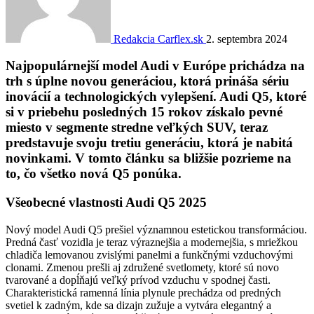
Redakcia Carflex.sk
2. septembra 2024
Najpopulárnejší model Audi v Európe prichádza na
trh s úplne novou generáciou, ktorá prináša sériu
inovácií a technologických vylepšení. Audi Q5, ktoré
si v priebehu posledných 15 rokov získalo pevné
miesto v segmente stredne veľkých SUV, teraz
predstavuje svoju tretiu generáciu, ktorá je nabitá
novinkami. V tomto článku sa bližšie pozrieme na
to, čo všetko nová Q5 ponúka.
Všeobecné vlastnosti Audi Q5 2025
Nový model Audi Q5 prešiel významnou estetickou transformáciou.
Predná časť vozidla je teraz výraznejšia a modernejšia, s mriežkou
chladiča lemovanou zvislými panelmi a funkčnými vzduchovými
clonami. Zmenou prešli aj združené svetlomety, ktoré sú novo
tvarované a dopĺňajú veľký prívod vzduchu v spodnej časti.
Charakteristická ramenná línia plynule prechádza od predných
svetiel k zadným, kde sa dizajn zužuje a vytvára elegantný a