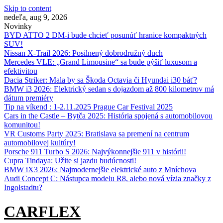
Skip to content
nedeľa, aug 9, 2026
Novinky
BYD ATTO 2 DM-i bude chcieť posunúť hranice kompaktných
SUV!
Nissan X‑Trail 2026: Posilnený dobrodružný duch
Mercedes VLE: „Grand Limousine“ sa bude pýšiť luxusom a
efektivitou
Dacia Striker: Mala by sa Škoda Octavia či Hyundai i30 báť?
BMW i3 2026: Elektrický sedan s dojazdom až 800 kilometrov má
dátum premiéry
Tip na víkend : 1-2.11.2025 Prague Car Festival 2025
Cars in the Castle – Bytča 2025: História spojená s automobilovou
komunitou!
VR Customs Party 2025: Bratislava sa premení na centrum
automobilovej kultúry!
Porsche 911 Turbo S 2026: Najvýkonnejšie 911 v histórii!
Cupra Tindaya: Užite si jazdu budúcnosti!
BMW iX3 2026: Najmodernejšie elektrické auto z Mníchova
Audi Concept C: Nástupca modelu R8, alebo nová vízia značky z
Ingolstadtu?
CARFLEX