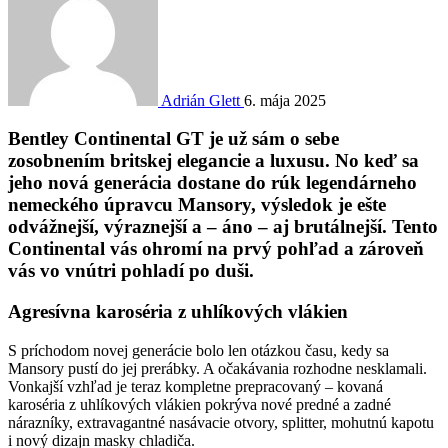
Adrián Glett
6. mája 2025
Bentley Continental GT je už sám o sebe
zosobnením britskej elegancie a luxusu. No keď sa
jeho nová generácia dostane do rúk legendárneho
nemeckého úpravcu Mansory, výsledok je ešte
odvážnejší, výraznejší a – áno – aj brutálnejší. Tento
Continental vás ohromí na prvý pohľad a zároveň
vás vo vnútri pohladí po duši.
Agresívna karoséria z uhlíkových vlákien
S príchodom novej generácie bolo len otázkou času, kedy sa
Mansory pustí do jej prerábky. A očakávania rozhodne nesklamali.
Vonkajší vzhľad je teraz kompletne prepracovaný – kovaná
karoséria z uhlíkových vlákien pokrýva nové predné a zadné
nárazníky, extravagantné nasávacie otvory, splitter, mohutnú kapotu
i nový dizajn masky chladiča.