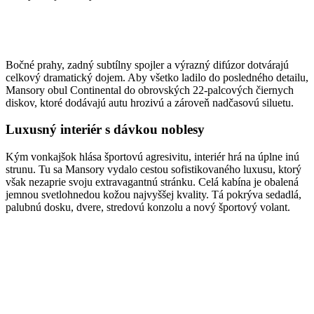
Bočné prahy, zadný subtílny spojler a výrazný difúzor dotvárajú
celkový dramatický dojem. Aby všetko ladilo do posledného detailu,
Mansory obul Continental do obrovských 22-palcových čiernych
diskov, ktoré dodávajú autu hrozivú a zároveň nadčasovú siluetu.
Luxusný interiér s dávkou noblesy
Kým vonkajšok hlása športovú agresivitu, interiér hrá na úplne inú
strunu. Tu sa Mansory vydalo cestou sofistikovaného luxusu, ktorý
však nezaprie svoju extravagantnú stránku. Celá kabína je obalená
jemnou svetlohnedou kožou najvyššej kvality. Tá pokrýva sedadlá,
palubnú dosku, dvere, stredovú konzolu a nový športový volant.