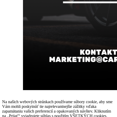
Na našich webových stránkach používame súbory cookie, aby sme
Vám mohli poskytnúť tie najrelevantnejšie zážitky vďaka
zapamätaniu vašich preferencií a opakovaných návštev. Kliknutím
na „Prijať“ vyjadrujete súhlas s použitím VŠETKÝCH cookies.