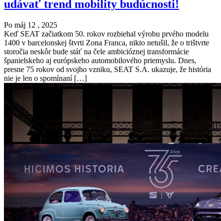
udávať trend mobility budúcnosti!
Po máj 12 , 2025
Keď SEAT začiatkom 50. rokov rozbiehal výrobu prvého modelu
1400 v barcelonskej štvrti Zona Franca, nikto netušil, že o trištvrte
storočia neskôr bude stáť na čele ambicióznej transformácie
španielskeho aj európskeho automobilového priemyslu. Dnes,
presne 75 rokov od svojho vzniku, SEAT S.A. ukazuje, že história
nie je len o spomínaní […]