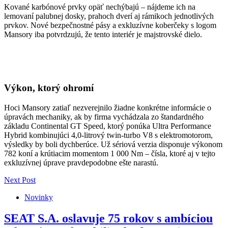
Kované karbónové prvky opäť nechýbajú – nájdeme ich na
lemovaní palubnej dosky, prahoch dverí aj rámikoch jednotlivých
prvkov. Nové bezpečnostné pásy a exkluzívne koberčeky s logom
Mansory iba potvrdzujú, že tento interiér je majstrovské dielo.
Výkon, ktorý ohromí
Hoci Mansory zatiaľ nezverejnilo žiadne konkrétne informácie o
úpravách mechaniky, ak by firma vychádzala zo štandardného
základu Continental GT Speed, ktorý ponúka Ultra Performance
Hybrid kombinujúci 4,0-litrový twin-turbo V8 s elektromotorom,
výsledky by boli dychberúce. Už sériová verzia disponuje výkonom
782 koní a krútiacim momentom 1 000 Nm – čísla, ktoré aj v tejto
exkluzívnej úprave pravdepodobne ešte narastú.
Next Post
Novinky
SEAT S.A. oslavuje 75 rokov s ambíciou