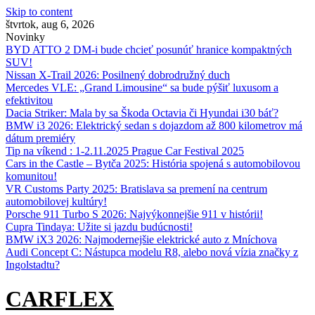
Skip to content
štvrtok, aug 6, 2026
Novinky
BYD ATTO 2 DM-i bude chcieť posunúť hranice kompaktných
SUV!
Nissan X‑Trail 2026: Posilnený dobrodružný duch
Mercedes VLE: „Grand Limousine“ sa bude pýšiť luxusom a
efektivitou
Dacia Striker: Mala by sa Škoda Octavia či Hyundai i30 báť?
BMW i3 2026: Elektrický sedan s dojazdom až 800 kilometrov má
dátum premiéry
Tip na víkend : 1-2.11.2025 Prague Car Festival 2025
Cars in the Castle – Bytča 2025: História spojená s automobilovou
komunitou!
VR Customs Party 2025: Bratislava sa premení na centrum
automobilovej kultúry!
Porsche 911 Turbo S 2026: Najvýkonnejšie 911 v histórii!
Cupra Tindaya: Užite si jazdu budúcnosti!
BMW iX3 2026: Najmodernejšie elektrické auto z Mníchova
Audi Concept C: Nástupca modelu R8, alebo nová vízia značky z
Ingolstadtu?
CARFLEX