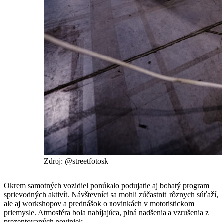
Zdroj: @streetfotosk
Okrem samotných vozidiel ponúkalo podujatie aj bohatý program
sprievodných aktivít. Návštevníci sa mohli zúčastniť rôznych súťaží,
ale aj workshopov a prednášok o novinkách v motoristickom
priemysle. Atmosféra bola nabíjajúca, plná nadšenia a vzrušenia z
prezentovaných noviniek.