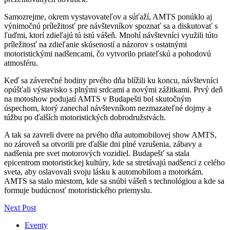
Samozrejme, okrem vystavovateľov a súťaží, AMTS ponúklo aj
výnimočnú príležitosť pre návštevníkov spoznať sa a diskutovať s
ľuďmi, ktorí zdieľajú tú istú vášeň. Mnohí návštevníci využili túto
príležitosť na zdieľanie skúseností a názorov s ostatnými
motoristickými nadšencami, čo vytvorilo priateľskú a pohodovú
atmosféru.
Keď sa záverečné hodiny prvého dňa blížili ku koncu, návštevníci
opúšťali výstavisko s plnými srdcami a novými zážitkami. Prvý deň
na motoshow podujatí AMTS v Budapešti bol skutočným
úspechom, ktorý zanechal návštevníkom nezmazateľné dojmy a
túžbu po ďalších motoristických dobrodružstvách.
A tak sa zavreli dvere na prvého dňa automobilovej show AMTS,
no zároveň sa otvorili pre ďalšie dni plné vzrušenia, zábavy a
nadšenia pre svet motorových vozidiel. Budapešť sa stala
epicentrom motoristickej kultúry, kde sa stretávajú nadšenci z celého
sveta, aby oslavovali svoju lásku k automobilom a motorkám.
AMTS sa stalo miestom, kde sa snúbi vášeň s technológiou a kde sa
formuje budúcnosť motoristického priemyslu.
Next Post
Eventy