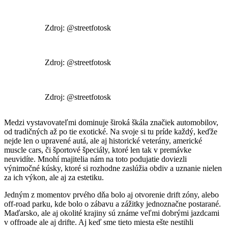
Zdroj: @streetfotosk
Zdroj: @streetfotosk
Zdroj: @streetfotosk
Medzi vystavovateľmi dominuje široká škála značiek automobilov,
od tradičných až po tie exotické. Na svoje si tu príde každý, keďže
nejde len o upravené autá, ale aj historické veterány, americké
muscle cars, či športové špeciály, ktoré len tak v premávke
neuvidíte. Mnohí majitelia nám na toto podujatie doviezli
výnimočné kúsky, ktoré si rozhodne zaslúžia obdiv a uznanie nielen
za ich výkon, ale aj za estetiku.
Jedným z momentov prvého dňa bolo aj otvorenie drift zóny, alebo
off-road parku, kde bolo o zábavu a zážitky jednoznačne postarané.
Maďarsko, ale aj okolité krajiny sú známe veľmi dobrými jazdcami
v offroade ale aj drifte. Aj keď sme tieto miesta ešte nestihli