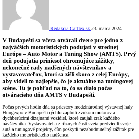
Redakcia Carflex.sk
23. marca 2024
V Budapešti sa včera otvárali dvere pre jedno z
najväčších motoristických podujatí v strednej
Európe – Auto Motor a Tuning Show (AMTS). Prvý
deň podujatia priniesol ohromujúce zážitky,
nekonečné rady nadšených návštevníkov a
vystavovateľov, ktorí sa zišli skoro z celej Európy,
aby videli to najlepšie, čo je aktuálne na tuningovej
scéne. Tu je pohľad na to, čo sa dialo počas
otváracieho dňa AMTS v Budapešti.
Počas prvých hodín dňa sa priestory medzinárodnej výstavnej haly
Hungexpo v Budapešti rýchlo zaplnili zvukom motorov a
dychberúcimi dizajnami vozidiel, ktoré zaujali zrak každého
návštevníka. Vystavovatelia z rôznych častí sveta predviedli svoje
autá a tuningové projekty, čím poskytli nezabudnuteľný zážitok pre
každého motoristického nadšenca.