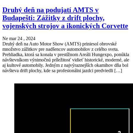
Druhý deň na podujatí AMTS v
Budapešti: Zážitky z drift plochy,
vojenských strojov a ikonických Corvette
Ne mar 24 , 2024
Druhý deň na Auto Motor Show (AMTS) priniesol obrovské
množstvo zážitkov pre nadšencov automobilov z celého sveta.
Prehliadka, ktorá sa konala v prestížnom Areáli Hungexpo, ponúkla
návštevníkom výnimočnú príležitosť vidieť historické, moderné, ale
aj kultové automobily. Jedným z najvýraznejších okamihov dňa bol
návšteva drift plochy, kde sa profesionálni jazdci predviedli […]