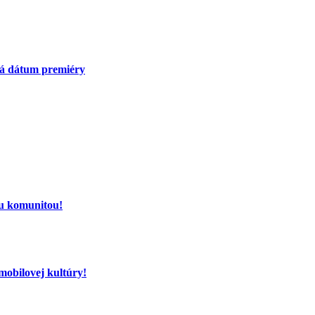
má dátum premiéry
ou komunitou!
mobilovej kultúry!