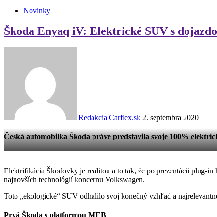
Novinky
Škoda Enyaq iV: Elektrické SUV s dojazd
Redakcia Carflex.sk
2. septembra 2020
Česká automobilka Škoda práve predstavila svoje 100% elektr
Elektrifikácia Škodovky je realitou a to tak, že po prezentácii plug-
najnovších technológií koncernu Volkswagen.
Toto „ekologické“ SUV odhalilo svoj konečný vzhľad a najrelevantnej
Prvá Škoda s platformou MEB