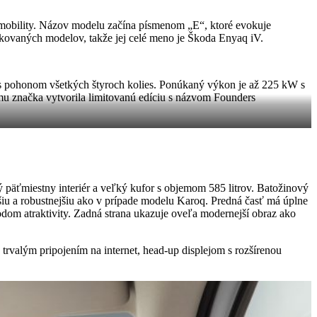
ej mobility. Názov modelu začína písmenom „E“, ktoré evokuje
ikovaných modelov, takže jej celé meno je Škoda Enyaq iV.
s pohonom všetkých štyroch kolies. Ponúkaný výkon je až 225 kW s
mu značka vytvorila limitovanú edíciu s názvom Founders
 päťmiestny interiér a veľký kufor s objemom 585 litrov. Batožinový
hšiu a robustnejšiu ako v prípade modelu Karoq. Predná časť má úplne
odom atraktivity. Zadná strana ukazuje oveľa modernejší obraz ako
trvalým pripojením na internet, head-up displejom s rozšírenou