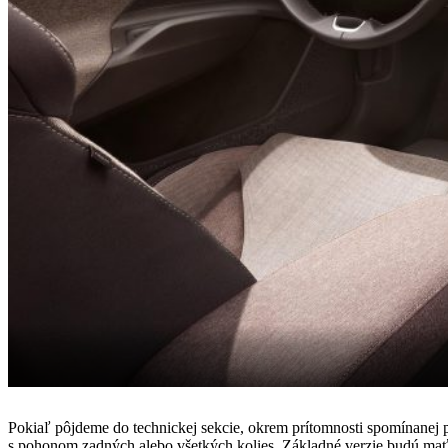
Pokiaľ pôjdeme do technickej sekcie, okrem prítomnosti spomínanej
s pohonom zadných alebo všetkých kolies. Základné verzie budú mať 