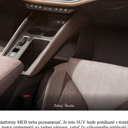
Zdroj: Škoda
 platformy MEB treba poznamenať, že toto SUV bude ponúkané s tromi 
motor umiestnený na zadnej náprave, zatiaľ čo výkonnejšie pridávajú