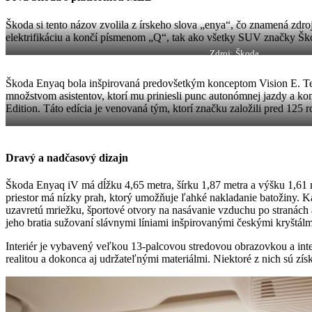
Škoda si tento názov zvolila z írskeho slova „enya“, čo znamená zdro
elektrifikáciu a končí písmenom „Q“, tak ako všetky SUV značky Ško
Zdroj: Škoda
Škoda Enyaq bola inšpirovaná predovšetkým konceptom Vision E. Te
množstvom asistentov, ktorí mu priniesli punc autonómnej jazdy a k
Edition. Táto edícia je venovaná tým, ktorí značku založili pred 125 
Dravý a nadčasový dizajn
Škoda Enyaq iV má dĺžku 4,65 metra, šírku 1,87 metra a výšku 1,61 
priestor má nízky prah, ktorý umožňuje ľahké nakladanie batožiny. Ka
uzavretú mriežku, športové otvory na nasávanie vzduchu po stranách 
jeho bratia sužovaní slávnymi líniami inšpirovanými českými kryštálm
Interiér je vybavený veľkou 13-palcovou stredovou obrazovkou a inter
realitou a dokonca aj udržateľnými materiálmi. Niektoré z nich sú zí