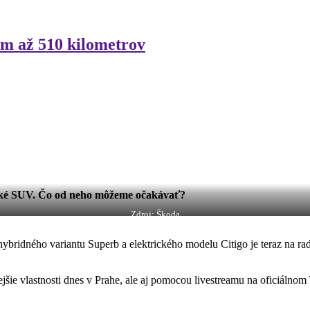
om až 510 kilometrov
ické SUV. Čo od neho môžeme očakávať?
Zdroj: Škoda
in hybridného variantu Superb a elektrického modelu Citigo je teraz na 
šie vlastnosti dnes v Prahe, ale aj pomocou livestreamu na oficiálnom