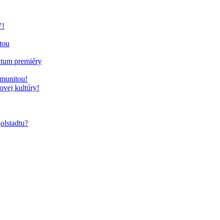
V!
tou
átum premiéry
omunitou!
vej kultúry!
olstadtu?