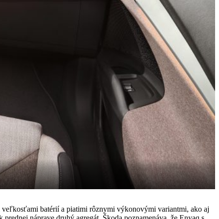
veľkosťami batérií a piatimi rôznymi výkonovými variantmi, ako aj
 k prednej náprave druhý agregát. Škoda poznamenáva, že Enyaq s