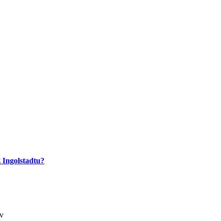
 Ingolstadtu?
ov