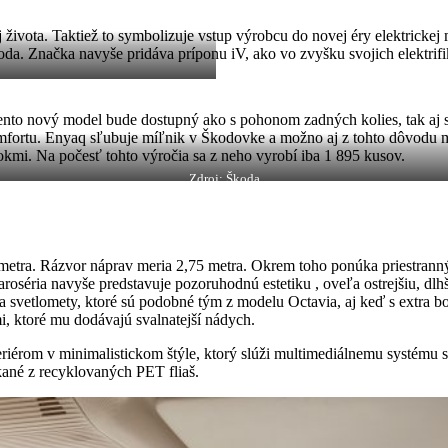
j života. Taktiež to symbolizuje vstup výrobcu do novej éry elektrick
da. Značka navyše pridáva príponu iV, ako vo zvyšku svojich elektrif
nto nový model bude dostupný ako s pohonom zadných kolies, tak aj 
omfortu. Enyaq sľubuje míľnik v Škodovke a možno aj z tohto dôvodu 
rokmi. Na počesť tohto výročia sa z neho vyrobí iba 1 895 kusov.
Zdroj: Škoda
metra. Rázvor náprav meria 2,75 metra. Okrem toho ponúka priestranný
roséria navyše predstavuje pozoruhodnú estetiku , oveľa ostrejšiu, dl
a svetlomety, ktoré sú podobné tým z modelu Octavia, aj keď s extra b
i, ktoré mu dodávajú svalnatejší nádych.
iérom v minimalistickom štýle, ktorý slúži multimediálnemu systému s 
skané z recyklovaných PET fliaš.