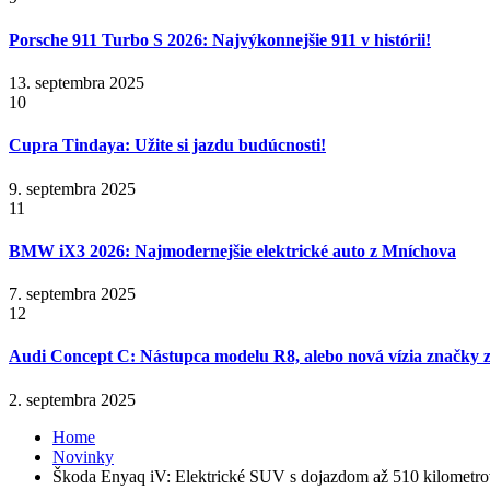
Porsche 911 Turbo S 2026: Najvýkonnejšie 911 v histórii!
13. septembra 2025
10
Cupra Tindaya: Užite si jazdu budúcnosti!
9. septembra 2025
11
BMW iX3 2026: Najmodernejšie elektrické auto z Mníchova
7. septembra 2025
12
Audi Concept C: Nástupca modelu R8, alebo nová vízia značky z
2. septembra 2025
Home
Novinky
Škoda Enyaq iV: Elektrické SUV s dojazdom až 510 kilometr