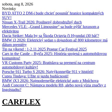
Skip
sobota, aug 8, 2026
to
Novinky
content
BYD ATTO 2 DM-i bude chcieť posunúť hranice kompaktných
SUV!
Nissan X‑Trail 2026: Posilnený dobrodružný duch
Mercedes VLE: „Grand Limousine“ sa bude pýšiť luxusom a
efektivitou
Dacia Striker: Mala by sa Škoda Octavia či Hyundai i30 báť?
BMW i3 2026: Elektrický sedan s dojazdom až 800 kilometrov má
dátum premiéry
Tip na víkend : 1-2.11.2025 Prague Car Festival 2025
Cars in the Castle – Bytča 2025: História spojená s automobilovou
komunitou!
VR Customs Party 2025: Bratislava sa premení na centrum
automobilovej kultúry!
Porsche 911 Turbo S 2026: Najvýkonnejšie 911 v histórii!
Cupra Tindaya: Užite si jazdu budúcnosti!
BMW iX3 2026: Najmodernejšie elektrické auto z Mníchova
Audi Concept C: Nástupca modelu R8, alebo nová vízia značky z
Ingolstadtu?
CARFLEX