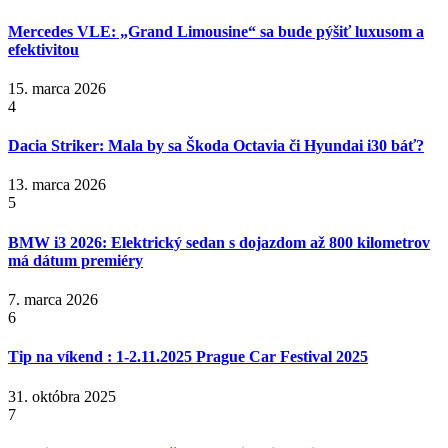
Mercedes VLE: „Grand Limousine“ sa bude pýšiť luxusom a
efektivitou
15. marca 2026
4
Dacia Striker: Mala by sa Škoda Octavia či Hyundai i30 báť?
13. marca 2026
5
BMW i3 2026: Elektrický sedan s dojazdom až 800 kilometrov
má dátum premiéry
7. marca 2026
6
Tip na víkend : 1-2.11.2025 Prague Car Festival 2025
31. októbra 2025
7