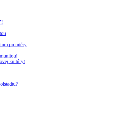
V!
tou
átum premiéry
omunitou!
vej kultúry!
olstadtu?