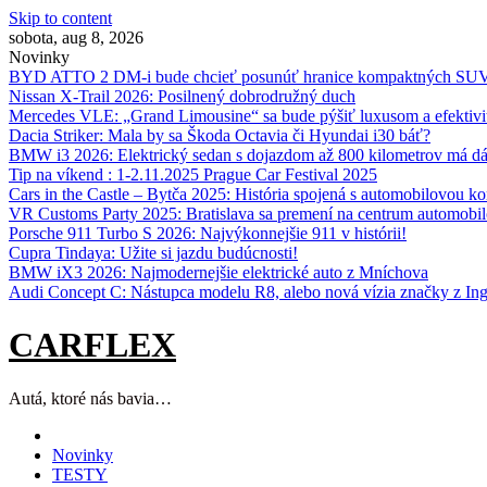
Skip to content
sobota, aug 8, 2026
Novinky
BYD ATTO 2 DM-i bude chcieť posunúť hranice kompaktných SU
Nissan X‑Trail 2026: Posilnený dobrodružný duch
Mercedes VLE: „Grand Limousine“ sa bude pýšiť luxusom a efektivi
Dacia Striker: Mala by sa Škoda Octavia či Hyundai i30 báť?
BMW i3 2026: Elektrický sedan s dojazdom až 800 kilometrov má d
Tip na víkend : 1-2.11.2025 Prague Car Festival 2025
Cars in the Castle – Bytča 2025: História spojená s automobilovou k
VR Customs Party 2025: Bratislava sa premení na centrum automobilo
Porsche 911 Turbo S 2026: Najvýkonnejšie 911 v histórii!
Cupra Tindaya: Užite si jazdu budúcnosti!
BMW iX3 2026: Najmodernejšie elektrické auto z Mníchova
Audi Concept C: Nástupca modelu R8, alebo nová vízia značky z Ing
CARFLEX
Autá, ktoré nás bavia…
Novinky
TESTY