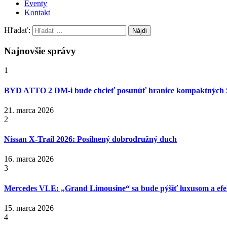
Eventy
Kontakt
Hľadať:
Najnovšie správy
1
BYD ATTO 2 DM-i bude chcieť posunúť hranice kompaktných
21. marca 2026
2
Nissan X‑Trail 2026: Posilnený dobrodružný duch
16. marca 2026
3
Mercedes VLE: „Grand Limousine“ sa bude pýšiť luxusom a efek
15. marca 2026
4