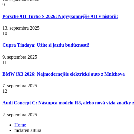
9
Porsche 911 Turbo S 2026: Najvýkonnejšie 911 v histórii!
13. septembra 2025
10
Cupra Tindaya: Užite si jazdu budúcnosti!
9. septembra 2025
11
BMW iX3 2026: Najmodernejšie elektrické auto z Mníchova
7. septembra 2025
12
Audi Concept C: Nástupca modelu R8, alebo nová vízia značky z
2. septembra 2025
Home
mclaren artura