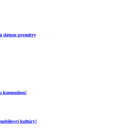
má dátum premiéry
ou komunitou!
mobilovej kultúry!