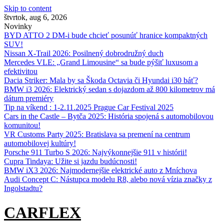
Skip to content
štvrtok, aug 6, 2026
Novinky
BYD ATTO 2 DM-i bude chcieť posunúť hranice kompaktných
SUV!
Nissan X‑Trail 2026: Posilnený dobrodružný duch
Mercedes VLE: „Grand Limousine“ sa bude pýšiť luxusom a
efektivitou
Dacia Striker: Mala by sa Škoda Octavia či Hyundai i30 báť?
BMW i3 2026: Elektrický sedan s dojazdom až 800 kilometrov má
dátum premiéry
Tip na víkend : 1-2.11.2025 Prague Car Festival 2025
Cars in the Castle – Bytča 2025: História spojená s automobilovou
komunitou!
VR Customs Party 2025: Bratislava sa premení na centrum
automobilovej kultúry!
Porsche 911 Turbo S 2026: Najvýkonnejšie 911 v histórii!
Cupra Tindaya: Užite si jazdu budúcnosti!
BMW iX3 2026: Najmodernejšie elektrické auto z Mníchova
Audi Concept C: Nástupca modelu R8, alebo nová vízia značky z
Ingolstadtu?
CARFLEX