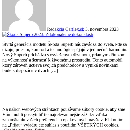
Redakcia Carflex.sk
3. novembra 2023
Štvrtá generácia modelu Škoda Superb nás zavádza do sveta, kde sa
dizajn, priestor, komfort a technológie spájajú v jedinečnú harmóniu.
Nový Superb prichádza s osvieženým dizajnom, priamym dôrazom
na výkonnosť a šetrnosť k životnému prostrediu. Tento automobil,
ktorý zároveň uctieva svojich predchodcov a vyniká novinkami,
bude k dispozícii v dvoch […]
Na našich webových stránkach používame súbory cookie, aby sme
Vám mohli poskytnúť tie najrelevantnejšie zážitky vďaka
zapamätaniu vašich preferencií a opakovaných návštev. Kliknutím
na „Prijať“ vyjadrujete súhlas s použitím VŠETKÝCH cookies.