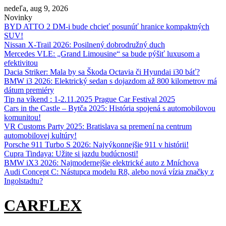
Skip
nedeľa, aug 9, 2026
to
Novinky
content
BYD ATTO 2 DM-i bude chcieť posunúť hranice kompaktných
SUV!
Nissan X‑Trail 2026: Posilnený dobrodružný duch
Mercedes VLE: „Grand Limousine“ sa bude pýšiť luxusom a
efektivitou
Dacia Striker: Mala by sa Škoda Octavia či Hyundai i30 báť?
BMW i3 2026: Elektrický sedan s dojazdom až 800 kilometrov má
dátum premiéry
Tip na víkend : 1-2.11.2025 Prague Car Festival 2025
Cars in the Castle – Bytča 2025: História spojená s automobilovou
komunitou!
VR Customs Party 2025: Bratislava sa premení na centrum
automobilovej kultúry!
Porsche 911 Turbo S 2026: Najvýkonnejšie 911 v histórii!
Cupra Tindaya: Užite si jazdu budúcnosti!
BMW iX3 2026: Najmodernejšie elektrické auto z Mníchova
Audi Concept C: Nástupca modelu R8, alebo nová vízia značky z
Ingolstadtu?
CARFLEX