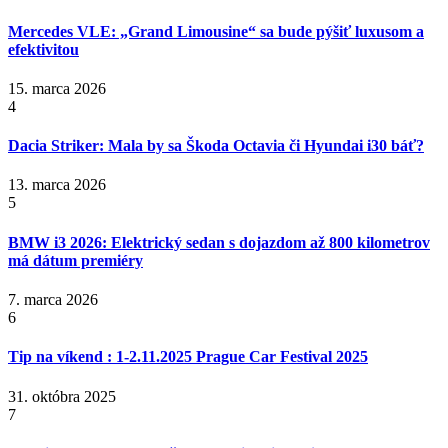
Mercedes VLE: „Grand Limousine“ sa bude pýšiť luxusom a
efektivitou
15. marca 2026
4
Dacia Striker: Mala by sa Škoda Octavia či Hyundai i30 báť?
13. marca 2026
5
BMW i3 2026: Elektrický sedan s dojazdom až 800 kilometrov
má dátum premiéry
7. marca 2026
6
Tip na víkend : 1-2.11.2025 Prague Car Festival 2025
31. októbra 2025
7