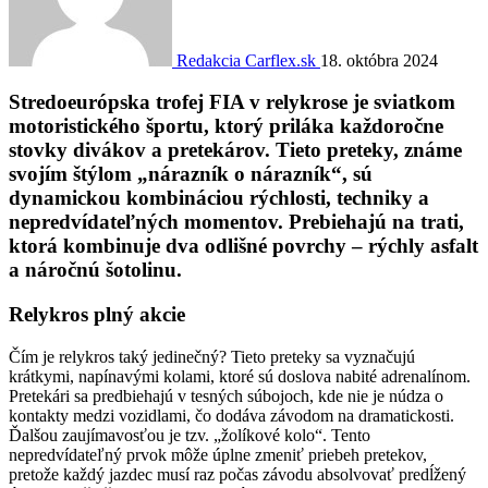
Redakcia Carflex.sk
18. októbra 2024
Stredoeurópska trofej FIA v relykrose je sviatkom
motoristického športu, ktorý priláka každoročne
stovky divákov a pretekárov. Tieto preteky, známe
svojím štýlom „nárazník o nárazník“, sú
dynamickou kombináciou rýchlosti, techniky a
nepredvídateľných momentov. Prebiehajú na trati,
ktorá kombinuje dva odlišné povrchy – rýchly asfalt
a náročnú šotolinu.
Relykros plný akcie
Čím je relykros taký jedinečný? Tieto preteky sa vyznačujú
krátkymi, napínavými kolami, ktoré sú doslova nabité adrenalínom.
Pretekári sa predbiehajú v tesných súbojoch, kde nie je núdza o
kontakty medzi vozidlami, čo dodáva závodom na dramatickosti.
Ďalšou zaujímavosťou je tzv. „žolíkové kolo“. Tento
nepredvídateľný prvok môže úplne zmeniť priebeh pretekov,
pretože každý jazdec musí raz počas závodu absolvovať predĺžený