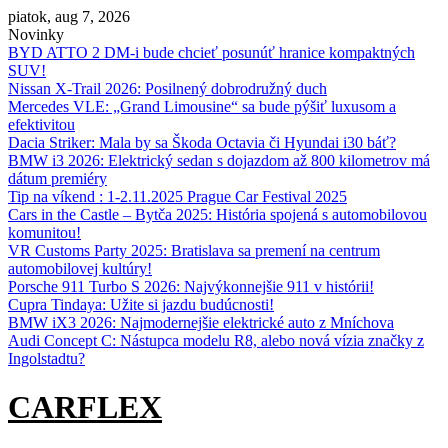
Skip
piatok, aug 7, 2026
to
Novinky
content
BYD ATTO 2 DM-i bude chcieť posunúť hranice kompaktných
SUV!
Nissan X‑Trail 2026: Posilnený dobrodružný duch
Mercedes VLE: „Grand Limousine“ sa bude pýšiť luxusom a
efektivitou
Dacia Striker: Mala by sa Škoda Octavia či Hyundai i30 báť?
BMW i3 2026: Elektrický sedan s dojazdom až 800 kilometrov má
dátum premiéry
Tip na víkend : 1-2.11.2025 Prague Car Festival 2025
Cars in the Castle – Bytča 2025: História spojená s automobilovou
komunitou!
VR Customs Party 2025: Bratislava sa premení na centrum
automobilovej kultúry!
Porsche 911 Turbo S 2026: Najvýkonnejšie 911 v histórii!
Cupra Tindaya: Užite si jazdu budúcnosti!
BMW iX3 2026: Najmodernejšie elektrické auto z Mníchova
Audi Concept C: Nástupca modelu R8, alebo nová vízia značky z
Ingolstadtu?
CARFLEX