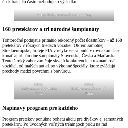
úsek trate, čo často rozhoduje o výsledku.
Zdroj: Rallycross.cz/Slovakia Ring
168 pretekárov a tri národné šampionáty
Tohtoročné podujatie pritiahlo rekordný počet účastníkov – až 168
pretekárov v rôznych triedach vozidiel. Okrem samotnej
Stredoeurópskej trofeje FIA v relykrose sa budú v rovnakom čase
konať aj tri národné šampionáty Slovenska, Česka a Maďarska.
Tento široký záber zaručuje skvelú konkurenciu a rozmanitosť
vozidiel, od malých áut až po výkonné špeciály, ktoré zvládajú
prechody medzi povrchmi s bravúrou.
Zdroj:
Zdroj:
Rallycross.cz/Slovakia
Rallycross.cz/Slovakia
Ring
Ring
Napínavý program pre každého
Program pretekov ponúkne bohatú akciu pre divákov aj samotných
pretekárov. Po úvodných voľných tréningoch prídu na rad