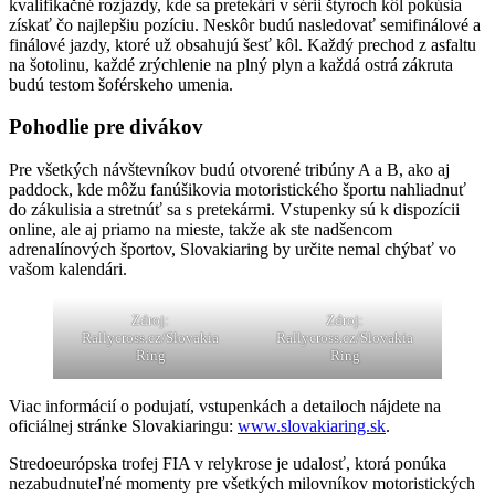
kvalifikačné rozjazdy, kde sa pretekári v sérii štyroch kôl pokúsia
získať čo najlepšiu pozíciu. Neskôr budú nasledovať semifinálové a
finálové jazdy, ktoré už obsahujú šesť kôl. Každý prechod z asfaltu
na šotolinu, každé zrýchlenie na plný plyn a každá ostrá zákruta
budú testom šoférskeho umenia.
Pohodlie pre divákov
Pre všetkých návštevníkov budú otvorené tribúny A a B, ako aj
paddock, kde môžu fanúšikovia motoristického športu nahliadnuť
do zákulisia a stretnúť sa s pretekármi. Vstupenky sú k dispozícii
online, ale aj priamo na mieste, takže ak ste nadšencom
adrenalínových športov, Slovakiaring by určite nemal chýbať vo
vašom kalendári.
Zdroj:
Zdroj:
Rallycross.cz/Slovakia
Rallycross.cz/Slovakia
Ring
Ring
Viac informácií o podujatí, vstupenkách a detailoch nájdete na
oficiálnej stránke Slovakiaringu:
www.slovakiaring.sk
.
Stredoeurópska trofej FIA v relykrose je udalosť, ktorá ponúka
nezabudnuteľné momenty pre všetkých milovníkov motoristických