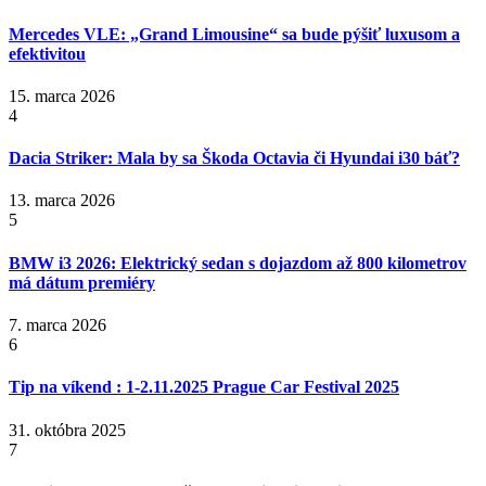
Mercedes VLE: „Grand Limousine“ sa bude pýšiť luxusom a
efektivitou
15. marca 2026
4
Dacia Striker: Mala by sa Škoda Octavia či Hyundai i30 báť?
13. marca 2026
5
BMW i3 2026: Elektrický sedan s dojazdom až 800 kilometrov
má dátum premiéry
7. marca 2026
6
Tip na víkend : 1-2.11.2025 Prague Car Festival 2025
31. októbra 2025
7