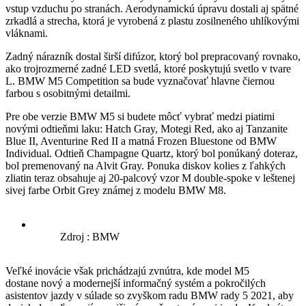
vstup vzduchu po stranách. Aerodynamickú úpravu dostali aj spätné
zrkadlá a strecha, ktorá je vyrobená z plastu zosilneného uhlíkovými
vláknami.
Zadný nárazník dostal širší difúzor, ktorý bol prepracovaný rovnako,
ako trojrozmerné zadné LED svetlá, ktoré poskytujú svetlo v tvare
L. BMW M5 Competition sa bude vyznačovať hlavne čiernou
farbou s osobitnými detailmi.
Pre obe verzie BMW M5 si budete môcť vybrať medzi piatimi
novými odtieňmi laku: Hatch Gray, Motegi Red, ako aj Tanzanite
Blue II, Aventurine Red II a matná Frozen Bluestone od BMW
Individual. Odtieň Champagne Quartz, ktorý bol ponúkaný doteraz,
bol premenovaný na Alvit Gray. Ponuka diskov kolies z ľahkých
zliatin teraz obsahuje aj 20-palcový vzor M double-spoke v leštenej
sivej farbe Orbit Grey známej z modelu BMW M8.
Zdroj : BMW
Veľké inovácie však prichádzajú zvnútra, kde model M5
dostane nový a modernejší informačný systém a pokročilých
asistentov jazdy v súlade so zvyškom radu BMW rady 5 2021, aby