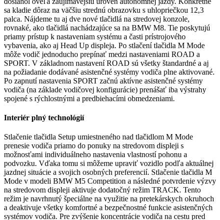
dosiahol oveľa zaujímavejšiu úroveň autonómnej jazdy. Konkrétne
sa kladie dôraz na väčšiu strednú obrazovku s uhlopriečkou 12,3
palca. Nájdeme tu aj dve nové tlačidlá na stredovej konzole,
rovnaké, ako tlačidlá nachádzajúce sa na BMW M8. Tie poskytujú
priamy prístup k nastaveniam systému a časti prístrojového
vybavenia, ako aj Head Up displeja. Po stlačení tlačidla M Mode
môže vodič jednoducho prepínať medzi nastaveniami ROAD a
SPORT. V základnom nastavení ROAD sú všetky štandardné a aj
na požiadanie dodávané asistenčné systémy vodiča plne aktivované.
Po zapnutí nastavenia SPORT začnú aktívne asistenčné systémy
vodiča (na základe vodičovej konfigurácie) prenášať iba výstrahy
spojené s rýchlostnými a predbiehacími obmedzeniami.
Interiér plný technológií
Stlačenie tlačidla Setup umiestneného nad tlačidlom M Mode
prenesie vodiča priamo do ponuky na stredovom displeji s
možnosťami individuálneho nastavenia vlastností pohonu a
podvozku. Vďaka tomu si môžeme upraviť vozidlo podľa aktuálnej
jazdnej situácie a svojich osobných preferencií. Stlačenie tlačidla M
Mode v modeli BMW M5 Competition a následné potvrdenie výzvy
na stredovom displeji aktivuje dodatočný režim TRACK. Tento
režim je navrhnutý špeciálne na využitie na pretekárskych okruhoch
a deaktivuje všetky komfortné a bezpečnostné funkcie asistenčných
systémov vodiča. Pre zvýšenie koncentrácie vodiča na cestu pred