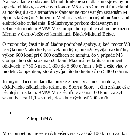
Na požiadanie dodávané M multifunkčné sedadlá s integrovanými
opierkami hlavy, osvetleným logom M5 a s rozšírenými funkciami
sa dodávajú ako alternatíva k štandardne dodávaným sedadlám M
Sport s koženým čalúnením Merino a s viacsmernými možnosťami
elektrického ovládania. Exkluzívnym prvkom dodávaným na
želanie do modelu BMW M5 Competition je plné čalúnenie kožou
Merino v čierno-béžovej kombinácii Black/Midrand Beige.
O motorickej časti nie sú žiadne podrobné správy, aj keď motor V8
je výkonnejší ako kedykoľvek predtým, pretože vyvíja maximálny
výkon 600 koní pri 6 000 otáčkach za minútu, čo v prípade M5
Competition stúpa až na 625 koní. Maximálny krútiaci moment
obidvoch je 750 Nm od 1 800 do 5 600 ot/min v M5 a ešte viac v
modeli Competition, ktorá vyvíja túto hodnotu až do 5 860 ot/min.
Jediným stlačením tlačidla môžete zmeniť vlastnosti motora, z
efektívneho základného režimu na Sport a Sport +, čím získate ešte
rýchlejšiu reakciu. BMW M5 zrýchľuje z 0 na 100 km/h za 3,4
sekundy a za 11,1 sekundy dosiahne rýchlosť 200 km/h.
Zdroj : BMW
M5 Competition je ešte rýchlejšia verzia: z 0 až 100 km / h za 3,3