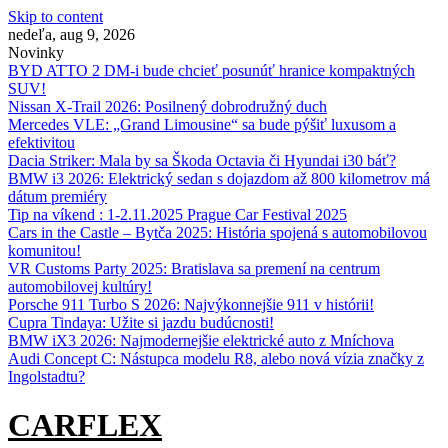
Skip to content
nedeľa, aug 9, 2026
Novinky
BYD ATTO 2 DM-i bude chcieť posunúť hranice kompaktných
SUV!
Nissan X‑Trail 2026: Posilnený dobrodružný duch
Mercedes VLE: „Grand Limousine“ sa bude pýšiť luxusom a
efektivitou
Dacia Striker: Mala by sa Škoda Octavia či Hyundai i30 báť?
BMW i3 2026: Elektrický sedan s dojazdom až 800 kilometrov má
dátum premiéry
Tip na víkend : 1-2.11.2025 Prague Car Festival 2025
Cars in the Castle – Bytča 2025: História spojená s automobilovou
komunitou!
VR Customs Party 2025: Bratislava sa premení na centrum
automobilovej kultúry!
Porsche 911 Turbo S 2026: Najvýkonnejšie 911 v histórii!
Cupra Tindaya: Užite si jazdu budúcnosti!
BMW iX3 2026: Najmodernejšie elektrické auto z Mníchova
Audi Concept C: Nástupca modelu R8, alebo nová vízia značky z
Ingolstadtu?
CARFLEX