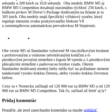
sekundy a 200 km/h za 10,8 sekundy. Oba modely BMW M5 aj
BMW M5 Competition dosahujú maximálnu rýchlosť 250 km/h, s
balíkom prvkov M Driver’s Package dodávaným na želanie je to
305 km/h. Oba modely majú špecifický výfukový systém, ktorý
reguluje intenzitu zvuku poskytovaného blokom V8
a osemstupňovou automatickou prevodovkou M Steptronic.
Obe verzie M5 sú štandardne vybavené M viaczložkovými brzdami
s perforovanými a vnútorne odvetrávanými kotúčmi a 6-
piestikovými pevnými strmeňmi s logom M vpredu a 1-piestikovými
plávajúcimi strmeňmi s parkovacou brzdou vzadu. Okrem
štandardne dodávanej modrej farby môžu byť na požiadane strmene
nalakované vysoko lesklou čiernou, alebo vysoko lesklou červenou
farbou.
Ceny sa v Nemecku začínajú od 120 900 eur za BMW M5 a od 129
900 eur za BMW M5 Competition. Tak čo, začínaš už šetriť aj ty?
Pridaj komentár
Prepáčte, ale pred zanechaním komentára sa musíte
prihlásiť
.