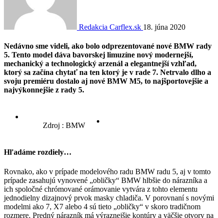
Redakcia Carflex.sk
18. júna 2020
Nedávno sme videli, ako bolo odprezentované nové BMW rady
5. Tento model dáva bavorskej limuzíne nový modernejší,
mechanický a technologický arzenál a elegantnejší vzhľad,
ktorý sa začína chytať na ten ktorý je v rade 7. Netrvalo dlho a
svoju premiéru dostalo aj nové BMW M5, to najšportovejšie a
najvýkonnejšie z rady 5.
Zdroj : BMW
Hľadáme rozdiely…
Rovnako, ako v prípade modelového radu BMW radu 5, aj v tomto
prípade zasahujú vynovené „obličky“ BMW hlbšie do nárazníka a
ich spoločné chrómované orámovanie vytvára z tohto elementu
jednodielny dizajnový prvok masky chladiča. V porovnaní s novými
modelmi ako 7, X7 alebo 4 sú tieto „obličky“ v skoro tradičnom
rozmere. Predný nárazník má výraznejšie kontúry a väčšie otvory na