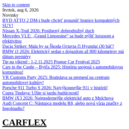
Skip to content
štvrtok, aug 6, 2026
Novinky
BYD ATTO 2 DM-i bude chcieť posunúť hranice kompaktných
SUV!
Nissan X‑Trail 2026: Posilnený dobrodružný duch
Mercedes VLE: „Grand Limousine“ sa bude pýšiť luxusom a
efektivitou
Dacia Striker: Mala by sa Škoda Octavia či Hyundai i30 báť?
BMW i3 2026: Elektrický sedan s dojazdom až 800 kilometrov má
dátum premiéry
Tip na víkend : 1-2.11.2025 Prague Car Festival 2025
Cars in the Castle – Bytča 2025: História spojená s automobilovou
komunitou!
VR Customs Party 2025: Bratislava sa premení na centrum
automobilovej kultúry!
Porsche 911 Turbo S 2026: Najvýkonnejšie 911 v histórii!
Cupra Tindaya: Užite si jazdu budúcnosti!
BMW iX3 2026: Najmodernejšie elektrické auto z Mníchova
Audi Concept C: Nástupca modelu R8, alebo nová vízia značky z
Ingolstadtu?
CARFLEX