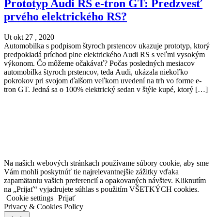
Prototyp Audi RS e-tron GT: Predzvesť
prvého elektrického RS?
Ut okt 27 , 2020
Automobilka s podpisom štyroch prstencov ukazuje prototyp, ktorý
predpokladá príchod plne elektrického Audi RS s veľmi vysokým
výkonom. Čo môžeme očakávať? Počas posledných mesiacov
automobilka štyroch prstencov, teda Audi, ukázala niekoľko
pokrokov pri svojom ďalšom veľkom uvedení na trh vo forme e-
tron GT. Jedná sa o 100% elektrický sedan v štýle kupé, ktorý […]
Na našich webových stránkach používame súbory cookie, aby sme
Vám mohli poskytnúť tie najrelevantnejšie zážitky vďaka
zapamätaniu vašich preferencií a opakovaných návštev. Kliknutím
na „Prijať“ vyjadrujete súhlas s použitím VŠETKÝCH cookies.
Cookie settings
Prijať
Privacy & Cookies Policy