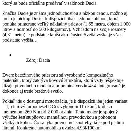
ktorý sa bude oficiálne predávať v salónoch Dacia.
Značka Dacie je známa jednoduchosťou a nízkou cenou, možno aj
preto je pickup Duster k dispozícii iba s jednou kabínou, ktorá
ponúka primerane veľký nákladný priestor (1,65 metra, objem 1 000
litrov a nosnosť do 500 kilogramov). Vzhľadom na svoje rozmery
(4,31 metra) je podstatne kratší ako Duster. Svetlá výška je však
podstatne vyššia…
Zdroj: Dacia
Dvere batožinového priestoru sú vyrobené z kompozitného
materiálu, ktorý zakrýva kovovú štruktúru, ktorá vždy rešpektuje
dizajn pôvodného modelu a pripomína verziu 4×4. Integrované je
dokonca aj tretie brzdové svetlo.
Pokiaľ ide o dostupnú motorizáciu, je k dispozícii iba jeden variant
– 1,5 litrový turbodiesel DCi s výkonom 115 koní, krútiaci
momentom 260 Nm pri 2 000 ot./min. Tento motor je spojený
výlučne šesťstupňovou manuálnou prevodovkou a pohonom
všetkých kolies. Čo sa týka priemernej spotreby, tá je pod piatimi
litrami. Konkrétne automobilka uvádza 4,93l/100km.