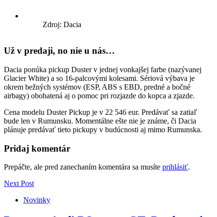
Zdroj: Dacia
Už v predaji, no nie u nás…
Dacia ponúka pickup Duster v jednej vonkajšej farbe (nazývanej
Glacier White) a so 16-palcovými kolesami. Sériová výbava je
okrem bežných systémov (ESP, ABS s EBD, predné a bočné
airbagy) obohatená aj o pomoc pri rozjazde do kopca a zjazde.
Cena modelu Duster Pickup je v 22 546 eur. Predávať sa zatiaľ
bude len v Rumunsku. Momentálne ešte nie je známe, či Dacia
plánuje predávať tieto pickupy v budúcnosti aj mimo Rumunska.
Pridaj komentár
Prepáčte, ale pred zanechaním komentára sa musíte
prihlásiť
.
Next Post
Novinky