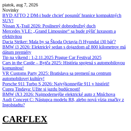
Skip
piatok, aug 7, 2026
to
Novinky
content
BYD ATTO 2 DM-i bude chcieť posunúť hranice kompaktných
SUV!
Nissan X‑Trail 2026: Posilnený dobrodružný duch
Mercedes VLE: „Grand Limousine“ sa bude pýšiť luxusom a
efektivitou
Dacia Striker: Mala by sa Škoda Octavia či Hyundai i30 báť?
BMW i3 2026: Elektrický sedan s dojazdom až 800 kilometrov má
dátum premiéry
Tip na víkend : 1-2.11.2025 Prague Car Festival 2025
Cars in the Castle – Bytča 2025: História spojená s automobilovou
komunitou!
VR Customs Party 2025: Bratislava sa premení na centrum
automobilovej kultúry!
Porsche 911 Turbo S 2026: Najvýkonnejšie 911 v histórii!
Cupra Tindaya: Užite si jazdu budúcnosti!
BMW iX3 2026: Najmodernejšie elektrické auto z Mníchova
Audi Concept C: Nástupca modelu R8, alebo nová vízia značky z
Ingolstadtu?
CARFLEX