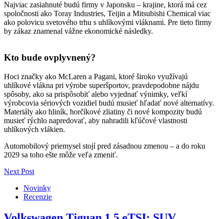
Najviac zasiahnuté budú firmy v Japonsku – krajine, ktorá má cez
spoločnosti ako Toray Industries, Teijin a Mitsubishi Chemical viac
ako polovicu svetového trhu s uhlíkovými vláknami. Pre tieto firmy
by zákaz znamenal vážne ekonomické následky.
Kto bude ovplyvnený?
Hoci značky ako McLaren a Pagani, ktoré široko využívajú
uhlíkové vlákna pri výrobe superšportov, pravdepodobne nájdu
spôsoby, ako sa prispôsobiť alebo vyjednať výnimky, veľkí
výrobcovia sériových vozidiel budú musieť hľadať nové alternatívy.
Materiály ako hliník, horčíkové zliatiny či nové kompozity budú
musieť rýchlo napredovať, aby nahradili kľúčové vlastnosti
uhlíkových vlákien.
Automobilový priemysel stojí pred zásadnou zmenou – a do roku
2029 sa toho ešte môže veľa zmeniť.
Next Post
Novinky
Recenzie
Volkswagen Tiguan 1.5 eTSI: SUV