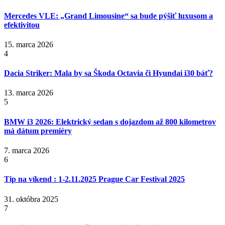
Mercedes VLE: „Grand Limousine“ sa bude pýšiť luxusom a
efektivitou
15. marca 2026
4
Dacia Striker: Mala by sa Škoda Octavia či Hyundai i30 báť?
13. marca 2026
5
BMW i3 2026: Elektrický sedan s dojazdom až 800 kilometrov
má dátum premiéry
7. marca 2026
6
Tip na víkend : 1-2.11.2025 Prague Car Festival 2025
31. októbra 2025
7