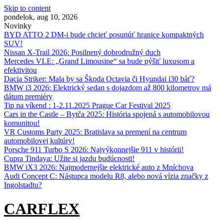
Skip to content
pondelok, aug 10, 2026
Novinky
BYD ATTO 2 DM-i bude chcieť posunúť hranice kompaktných
SUV!
Nissan X‑Trail 2026: Posilnený dobrodružný duch
Mercedes VLE: „Grand Limousine“ sa bude pýšiť luxusom a
efektivitou
Dacia Striker: Mala by sa Škoda Octavia či Hyundai i30 báť?
BMW i3 2026: Elektrický sedan s dojazdom až 800 kilometrov má
dátum premiéry
Tip na víkend : 1-2.11.2025 Prague Car Festival 2025
Cars in the Castle – Bytča 2025: História spojená s automobilovou
komunitou!
VR Customs Party 2025: Bratislava sa premení na centrum
automobilovej kultúry!
Porsche 911 Turbo S 2026: Najvýkonnejšie 911 v histórii!
Cupra Tindaya: Užite si jazdu budúcnosti!
BMW iX3 2026: Najmodernejšie elektrické auto z Mníchova
Audi Concept C: Nástupca modelu R8, alebo nová vízia značky z
Ingolstadtu?
CARFLEX