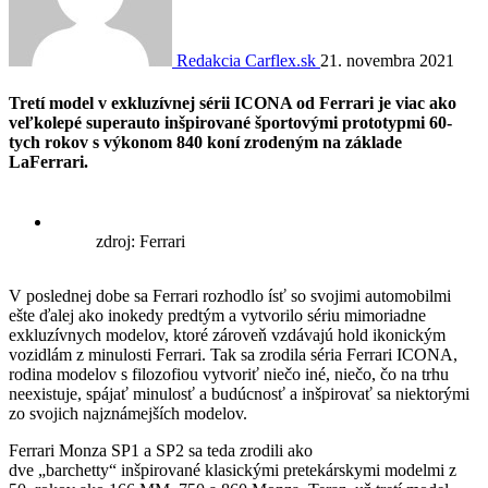
Redakcia Carflex.sk
21. novembra 2021
Tretí model v exkluzívnej sérii ICONA od Ferrari je viac ako
veľkolepé superauto inšpirované športovými prototypmi 60-
tych rokov s výkonom 840 koní zrodeným na základe
LaFerrari.
zdroj: Ferrari
V poslednej dobe sa Ferrari rozhodlo ísť so svojimi automobilmi
ešte ďalej ako inokedy predtým a vytvorilo sériu mimoriadne
exkluzívnych modelov, ktoré zároveň vzdávajú hold ikonickým
vozidlám z minulosti Ferrari. Tak sa zrodila séria Ferrari ICONA,
rodina modelov s filozofiou vytvoriť niečo iné, niečo, čo na trhu
neexistuje, spájať minulosť a budúcnosť a inšpirovať sa niektorými
zo svojich najznámejších modelov.
Ferrari Monza SP1 a SP2 sa teda zrodili ako
dve „barchetty“ inšpirované klasickými pretekárskymi modelmi z