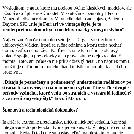
Výsledkom je auto, ktoré má podobu týchto klasických modelov, ale
pôsobí ako úplne nový model. V skutočnosti samotný Flavio
Manzoni , dizajnér domu v Maranelle, dal jasne najavo, že tento
Daytona SP3
„nie je Ferrari vo vintage štýle, je to
reinterpretácia ikonických modelov značky s novým štýlom“.
Najvýraznejšou časťou tohto setu je: „ Targa “ so strechou z
uhlíkových vlákien, ktorá sa ručne odníma a ktorú treba nechať
doma, keď sa nepoužíva. Na ľavej strane karosérie je olejový
chladič spojky a prevodovky a na pravej strane olejový chladič
motora. Toto, ani zďaleka nie príliš dôležitý detail, no napriek tomu
umožňuje dať tomuto modelu charakteristickú podobu klasického
prototypu.
„Dizajn je poznačený a podmienený umiestnením radiátorov po
stranách karosérie, čo nám umožnilo vytvoriť tie veľké dvojité
prívody vzduchu, ktoré vedú po stranách a vytvárajú jedinečný
a zároveň zmyselný štýl,“
hovorí Manzoni.
Športová a technologická dokonalosť
Interiér je extrémne pretekársky, pričom niektoré sedadlá, ktoré sú
integrované do podvozku, tvoria jeden kus, ktorý integruje centrálnu
konzolu. Sedadlá teda nie sú nastaviteľné, namiesto toho budete