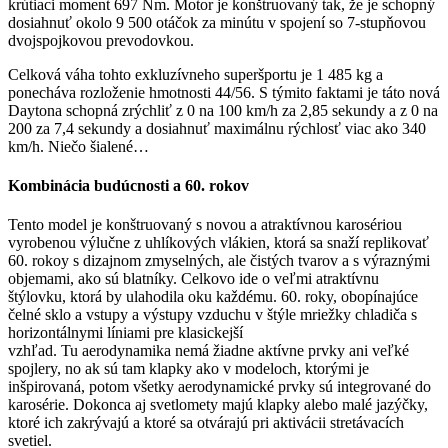
krútiaci moment 697 Nm. Motor je konštruovaný tak, že je schopný
dosiahnuť okolo 9 500 otáčok za minútu v spojení so 7-stupňovou
dvojspojkovou prevodovkou.
Celková váha tohto exkluzívneho superšportu je 1 485 kg a
ponecháva rozloženie hmotnosti 44/56. S týmito faktami je táto nová
Daytona schopná zrýchliť z 0 na 100 km/h za 2,85 sekundy a z 0 na
200 za 7,4 sekundy a dosiahnuť maximálnu rýchlosť viac ako 340
km/h. Niečo šialené…
Kombinácia budúcnosti a 60. rokov
Tento model je konštruovaný s novou a atraktívnou karosériou
vyrobenou výlučne z uhlíkových vlákien, ktorá sa snaží replikovať
60. rokoy s dizajnom zmyselných, ale čistých tvarov a s výraznými
objemami, ako sú blatníky. Celkovo ide o veľmi atraktívnu
štýlovku, ktorá by ulahodila oku každému. 60. roky, obopínajúce
čelné sklo a vstupy a výstupy vzduchu v štýle mriežky chladiča s
horizontálnymi líniami pre klasickejší
vzhľad. Tu aerodynamika nemá žiadne aktívne prvky ani veľké
spojlery, no ak sú tam klapky ako v modeloch, ktorými je
inšpirovaná, potom všetky aerodynamické prvky sú integrované do
karosérie. Dokonca aj svetlomety majú klapky alebo malé jazýčky,
ktoré ich zakrývajú a ktoré sa otvárajú pri aktivácii stretávacích
svetiel.