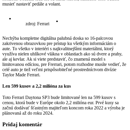
musieť nastaviť pedále a volant.
zdroj: Ferrari
Nechýba kompletne digitálna palubná doska so 16-palcovou
zakrivenou obrazovkou pre prístup ku všetkým informáciám o
aute. To všetko v interiéri s najkvalitnejšími materiálmi, ktorý
využíva nielen uhlíkové vlákna v oblastiach ako sú dvere a prahy,
ale aj kevlar. Ak si viete predstaviť, čo znamená model s
limitovanou edíciou, pre Frerrari, potom rozhodne musíte vedieť, že
celé auto je tiež veľmi prispôsobiteľné prostredníctvom divízie
Taylor Made Ferrari.
Len 599 kusov a 2,2 milióna za kus
Toto Ferrari Daytona SP3 bude limitované len na 599 kusov s
cenou, ktorá bude v Európe okolo 2,2 milióna eur. Prvé kusy sa
začnú dodávať šťastným majiteľom koncom roka 2022 a výroba je
plánovaná až do roku 2024.
Pridaj komentár