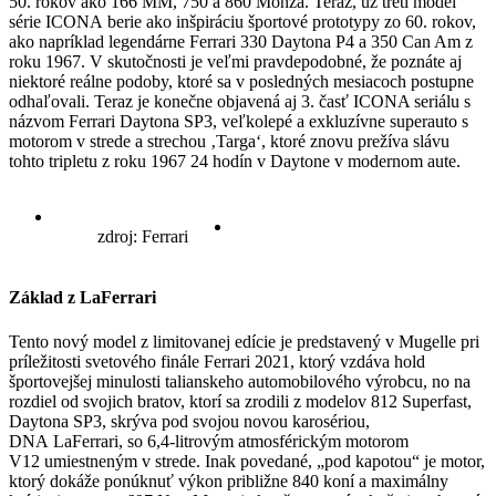
50. rokov ako 166 MM, 750 a 860 Monza. Teraz, už tretí model
série ICONA berie ako inšpiráciu športové prototypy zo 60. rokov,
ako napríklad legendárne Ferrari 330 Daytona P4 a 350 Can Am z
roku 1967. V skutočnosti je veľmi pravdepodobné, že poznáte aj
niektoré reálne podoby, ktoré sa v posledných mesiacoch postupne
odhaľovali. Teraz je konečne objavená aj 3. časť ICONA seriálu s
názvom Ferrari Daytona SP3, veľkolepé a exkluzívne superauto s
motorom v strede a strechou ‚Targa‘, ktoré znovu prežíva slávu
tohto tripletu z roku 1967 24 hodín v Daytone v modernom aute.
zdroj: Ferrari
Základ z LaFerrari
Tento nový model z limitovanej edície je predstavený v Mugelle pri
príležitosti svetového finále Ferrari 2021, ktorý vzdáva hold
športovejšej minulosti talianskeho automobilového výrobcu, no na
rozdiel od svojich bratov, ktorí sa zrodili z modelov 812 Superfast,
Daytona SP3, skrýva pod svojou novou karosériou,
DNA LaFerrari, so 6,4-litrovým atmosférickým motorom
V12 umiestneným v strede. Inak povedané, „pod kapotou“ je motor,
ktorý dokáže ponúknuť výkon približne 840 koní a maximálny