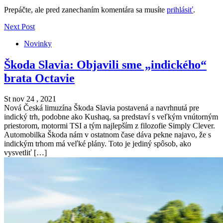
Prepáčte, ale pred zanechaním komentára sa musíte
prihlásiť
.
Next Post
Novinky
Škoda Slavia: Objavili sme „indického“
brata Octavie
St nov 24 , 2021
Nová Česká limuzína Škoda Slavia postavená a navrhnutá pre
indický trh, podobne ako Kushaq, sa predstaví s veľkým vnútorným
priestorom, motormi TSI a tým najlepším z filozofie Simply Clever.
Automobilka Škoda nám v ostatnom čase dáva pekne najavo, že s
indickým trhom má veľké plány. Toto je jediný spôsob, ako
vysvetliť […]