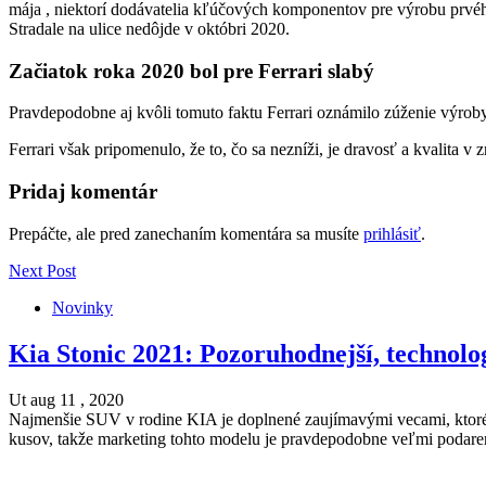
mája , niektorí dodávatelia kľúčových komponentov pre výrobu prvé
Stradale na ulice nedôjde v októbri 2020.
Začiatok roka 2020 bol pre Ferrari slabý
Pravdepodobne aj kvôli tomuto faktu Ferrari oznámilo zúženie výroby
Ferrari však pripomenulo, že to, čo sa nezníži, je dravosť a kvalita 
Pridaj komentár
Prepáčte, ale pred zanechaním komentára sa musíte
prihlásiť
.
Next Post
Novinky
Kia Stonic 2021: Pozoruhodnejší, technolo
Ut aug 11 , 2020
Najmenšie SUV v rodine KIA je doplnené zaujímavými vecami, ktoré s
kusov, takže marketing tohto modelu je pravdepodobne veľmi podaren