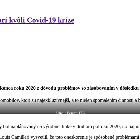
rí kvôli Covid-19 kríze
do konca roku 2020 z dôvodu problémov so zásobovaním v dôsledku
obilov, ktorí sú najexkluzívnejší, a to nielen spomalením činnosti a
Zdroj: Ferrari ITA
torý bol naplánovaný na výrobnej linke v druhom polroku 2020, no najno
 Louis Camilleri vysvetlil, že toto oneskorenie je spôsobené problémam