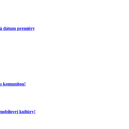
má dátum premiéry
ou komunitou!
mobilovej kultúry!