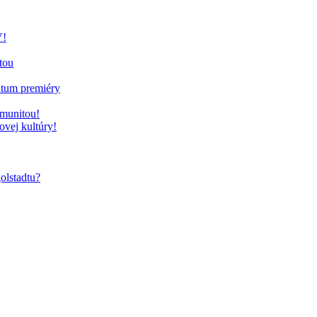
V!
tou
átum premiéry
omunitou!
vej kultúry!
olstadtu?