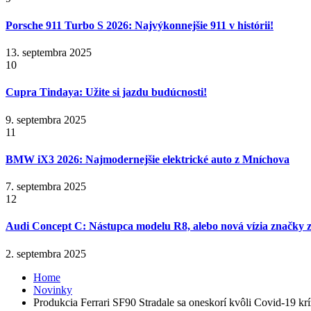
Porsche 911 Turbo S 2026: Najvýkonnejšie 911 v histórii!
13. septembra 2025
10
Cupra Tindaya: Užite si jazdu budúcnosti!
9. septembra 2025
11
BMW iX3 2026: Najmodernejšie elektrické auto z Mníchova
7. septembra 2025
12
Audi Concept C: Nástupca modelu R8, alebo nová vízia značky z
2. septembra 2025
Home
Novinky
Produkcia Ferrari SF90 Stradale sa oneskorí kvôli Covid-19 kr