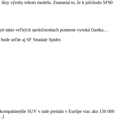
j fázy výroby tohoto modelu. Znamená to, že k príchodu SF90
e pri takto veľkých spoločnostiach pomerne vysoká čiastka…
bude určite aj SF Stradale Spider.
ajkompaktnejšie SUV v rade predalo v Európe viac ako 150 000
…]