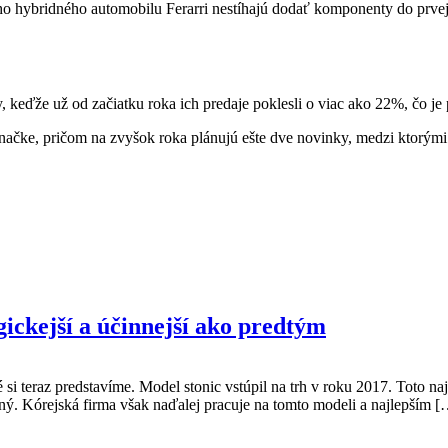
ho hybridného automobilu Ferarri nestíhajú dodať komponenty do prve
, keďže už od začiatku roka ich predaje poklesli o viac ako 22%, čo j
v značke, pričom na zvyšok roka plánujú ešte dve novinky, medzi ktorými 
gickejší a účinnejší ako predtým
i teraz predstavíme. Model stonic vstúpil na trh v roku 2017. Toto n
ý. Kórejská firma však naďalej pracuje na tomto modeli a najlepším [