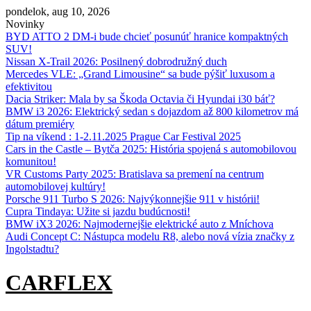
Skip
pondelok, aug 10, 2026
to
Novinky
content
BYD ATTO 2 DM-i bude chcieť posunúť hranice kompaktných
SUV!
Nissan X‑Trail 2026: Posilnený dobrodružný duch
Mercedes VLE: „Grand Limousine“ sa bude pýšiť luxusom a
efektivitou
Dacia Striker: Mala by sa Škoda Octavia či Hyundai i30 báť?
BMW i3 2026: Elektrický sedan s dojazdom až 800 kilometrov má
dátum premiéry
Tip na víkend : 1-2.11.2025 Prague Car Festival 2025
Cars in the Castle – Bytča 2025: História spojená s automobilovou
komunitou!
VR Customs Party 2025: Bratislava sa premení na centrum
automobilovej kultúry!
Porsche 911 Turbo S 2026: Najvýkonnejšie 911 v histórii!
Cupra Tindaya: Užite si jazdu budúcnosti!
BMW iX3 2026: Najmodernejšie elektrické auto z Mníchova
Audi Concept C: Nástupca modelu R8, alebo nová vízia značky z
Ingolstadtu?
CARFLEX