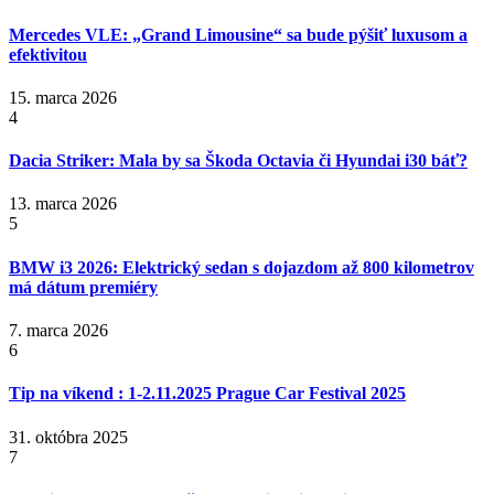
Mercedes VLE: „Grand Limousine“ sa bude pýšiť luxusom a
efektivitou
15. marca 2026
4
Dacia Striker: Mala by sa Škoda Octavia či Hyundai i30 báť?
13. marca 2026
5
BMW i3 2026: Elektrický sedan s dojazdom až 800 kilometrov
má dátum premiéry
7. marca 2026
6
Tip na víkend : 1-2.11.2025 Prague Car Festival 2025
31. októbra 2025
7