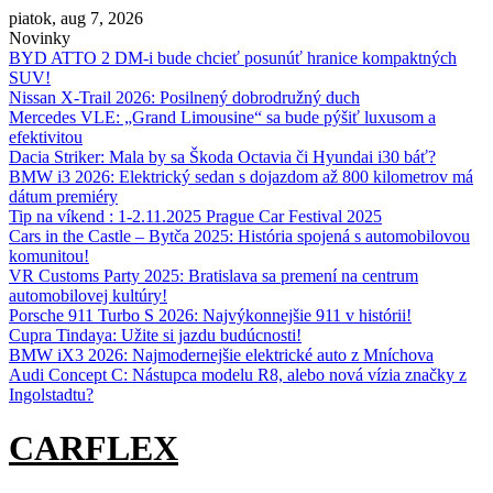
Skip
piatok, aug 7, 2026
to
Novinky
content
BYD ATTO 2 DM-i bude chcieť posunúť hranice kompaktných
SUV!
Nissan X‑Trail 2026: Posilnený dobrodružný duch
Mercedes VLE: „Grand Limousine“ sa bude pýšiť luxusom a
efektivitou
Dacia Striker: Mala by sa Škoda Octavia či Hyundai i30 báť?
BMW i3 2026: Elektrický sedan s dojazdom až 800 kilometrov má
dátum premiéry
Tip na víkend : 1-2.11.2025 Prague Car Festival 2025
Cars in the Castle – Bytča 2025: História spojená s automobilovou
komunitou!
VR Customs Party 2025: Bratislava sa premení na centrum
automobilovej kultúry!
Porsche 911 Turbo S 2026: Najvýkonnejšie 911 v histórii!
Cupra Tindaya: Užite si jazdu budúcnosti!
BMW iX3 2026: Najmodernejšie elektrické auto z Mníchova
Audi Concept C: Nástupca modelu R8, alebo nová vízia značky z
Ingolstadtu?
CARFLEX