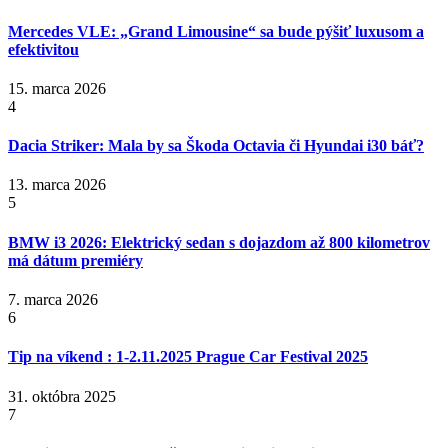
Mercedes VLE: „Grand Limousine“ sa bude pýšiť luxusom a
efektivitou
15. marca 2026
4
Dacia Striker: Mala by sa Škoda Octavia či Hyundai i30 báť?
13. marca 2026
5
BMW i3 2026: Elektrický sedan s dojazdom až 800 kilometrov
má dátum premiéry
7. marca 2026
6
Tip na víkend : 1-2.11.2025 Prague Car Festival 2025
31. októbra 2025
7