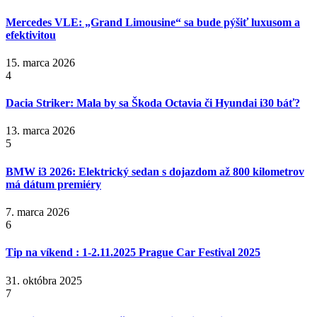
Mercedes VLE: „Grand Limousine“ sa bude pýšiť luxusom a
efektivitou
15. marca 2026
4
Dacia Striker: Mala by sa Škoda Octavia či Hyundai i30 báť?
13. marca 2026
5
BMW i3 2026: Elektrický sedan s dojazdom až 800 kilometrov
má dátum premiéry
7. marca 2026
6
Tip na víkend : 1-2.11.2025 Prague Car Festival 2025
31. októbra 2025
7