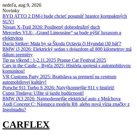
Skip
nedeľa, aug 9, 2026
to
Novinky
content
BYD ATTO 2 DM-i bude chcieť posunúť hranice kompaktných
SUV!
Nissan X‑Trail 2026: Posilnený dobrodružný duch
Mercedes VLE: „Grand Limousine“ sa bude pýšiť luxusom a
efektivitou
Dacia Striker: Mala by sa Škoda Octavia či Hyundai i30 báť?
BMW i3 2026: Elektrický sedan s dojazdom až 800 kilometrov má
dátum premiéry
Tip na víkend : 1-2.11.2025 Prague Car Festival 2025
Cars in the Castle – Bytča 2025: História spojená s automobilovou
komunitou!
VR Customs Party 2025: Bratislava sa premení na centrum
automobilovej kultúry!
Porsche 911 Turbo S 2026: Najvýkonnejšie 911 v histórii!
Cupra Tindaya: Užite si jazdu budúcnosti!
BMW iX3 2026: Najmodernejšie elektrické auto z Mníchova
Audi Concept C: Nástupca modelu R8, alebo nová vízia značky z
Ingolstadtu?
CARFLEX