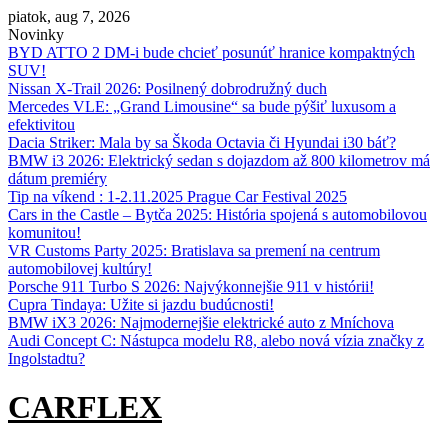
Skip
piatok, aug 7, 2026
to
Novinky
content
BYD ATTO 2 DM-i bude chcieť posunúť hranice kompaktných
SUV!
Nissan X‑Trail 2026: Posilnený dobrodružný duch
Mercedes VLE: „Grand Limousine“ sa bude pýšiť luxusom a
efektivitou
Dacia Striker: Mala by sa Škoda Octavia či Hyundai i30 báť?
BMW i3 2026: Elektrický sedan s dojazdom až 800 kilometrov má
dátum premiéry
Tip na víkend : 1-2.11.2025 Prague Car Festival 2025
Cars in the Castle – Bytča 2025: História spojená s automobilovou
komunitou!
VR Customs Party 2025: Bratislava sa premení na centrum
automobilovej kultúry!
Porsche 911 Turbo S 2026: Najvýkonnejšie 911 v histórii!
Cupra Tindaya: Užite si jazdu budúcnosti!
BMW iX3 2026: Najmodernejšie elektrické auto z Mníchova
Audi Concept C: Nástupca modelu R8, alebo nová vízia značky z
Ingolstadtu?
CARFLEX