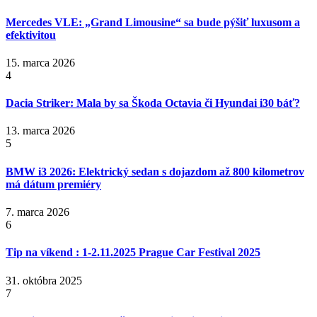
Mercedes VLE: „Grand Limousine“ sa bude pýšiť luxusom a
efektivitou
15. marca 2026
4
Dacia Striker: Mala by sa Škoda Octavia či Hyundai i30 báť?
13. marca 2026
5
BMW i3 2026: Elektrický sedan s dojazdom až 800 kilometrov
má dátum premiéry
7. marca 2026
6
Tip na víkend : 1-2.11.2025 Prague Car Festival 2025
31. októbra 2025
7