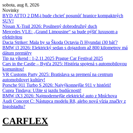
Skip
sobota, aug 8, 2026
to
Novinky
content
BYD ATTO 2 DM-i bude chcieť posunúť hranice kompaktných
SUV!
Nissan X‑Trail 2026: Posilnený dobrodružný duch
Mercedes VLE: „Grand Limousine“ sa bude pýšiť luxusom a
efektivitou
Dacia Striker: Mala by sa Škoda Octavia či Hyundai i30 báť?
BMW i3 2026: Elektrický sedan s dojazdom až 800 kilometrov má
dátum premiéry
Tip na víkend : 1-2.11.2025 Prague Car Festival 2025
Cars in the Castle – Bytča 2025: História spojená s automobilovou
komunitou!
VR Customs Party 2025: Bratislava sa premení na centrum
automobilovej kultúry!
Porsche 911 Turbo S 2026: Najvýkonnejšie 911 v histórii!
Cupra Tindaya: Užite si jazdu budúcnosti!
BMW iX3 2026: Najmodernejšie elektrické auto z Mníchova
Audi Concept C: Nástupca modelu R8, alebo nová vízia značky z
Ingolstadtu?
CARFLEX