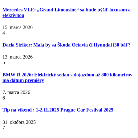
Mercedes VLE: „Grand Limousine“ sa bude pýšiť luxusom a
efektivitou
15. marca 2026
4
Dacia Striker: Mala by sa Škoda Octavia či Hyundai i30 báť?
13. marca 2026
5
BMW i3 2026: Elektrický sedan s dojazdom až 800 kilometrov
má dátum premiéry
7. marca 2026
6
Tip na víkend : 1-2.11.2025 Prague Car Festival 2025
31. októbra 2025
7