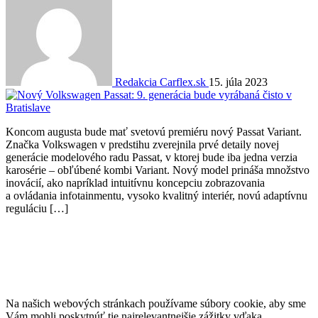
Redakcia Carflex.sk
15. júla 2023
Koncom augusta bude mať svetovú premiéru nový Passat Variant.
Značka Volkswagen v predstihu zverejnila prvé detaily novej
generácie modelového radu Passat, v ktorej bude iba jedna verzia
karosérie – obľúbené kombi Variant. Nový model prináša množstvo
inovácií, ako napríklad intuitívnu koncepciu zobrazovania
a ovládania infotainmentu, vysoko kvalitný interiér, novú adaptívnu
reguláciu […]
Na našich webových stránkach používame súbory cookie, aby sme
Vám mohli poskytnúť tie najrelevantnejšie zážitky vďaka