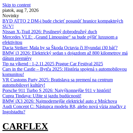
Skip to content
piatok, aug 7, 2026
Novinky
BYD ATTO 2 DM-i bude chcieť posunúť hranice kompaktných
SUV!
Nissan X‑Trail 2026: Posilnený dobrodružný duch
Mercedes VLE: „Grand Limousine“ sa bude pýšiť luxusom a
efektivitou
Dacia Striker: Mala by sa Škoda Octavia či Hyundai i30 báť?
BMW i3 2026: Elektrický sedan s dojazdom až 800 kilometrov má
dátum premiéry
Tip na víkend : 1-2.11.2025 Prague Car Festival 2025
Cars in the Castle – Bytča 2025: História spojená s automobilovou
komunitou!
VR Customs Party 2025: Bratislava sa premení na centrum
automobilovej kultúry!
Porsche 911 Turbo S 2026: Najvýkonnejšie 911 v histórii!
Cupra Tindaya: Užite si jazdu budúcnosti!
BMW iX3 2026: Najmodernejšie elektrické auto z Mníchova
Audi Concept C: Nástupca modelu R8, alebo nová vízia značky z
Ingolstadtu?
CARFLEX