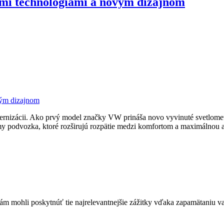
mi technológiami a novým dizajnom
odernizácii. Ako prvý model značky VW prináša novo vyvinuté svetlo
my podvozka, ktoré rozširujú rozpätie medzi komfortom a maximálnou ag
mohli poskytnúť tie najrelevantnejšie zážitky vďaka zapamätaniu vaš