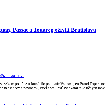
an, Passat a Touareg oživili Bratislavu
ratislavskom pontóne uskutočnilo podujatie Volkswagen Brand Experienc
ých nadšencov a novinárov, ktorí chceli byť svedkami revolučných ino