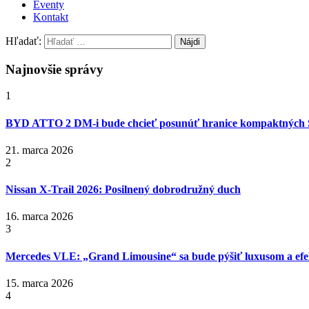
Eventy
Kontakt
Hľadať:
Najnovšie správy
1
BYD ATTO 2 DM-i bude chcieť posunúť hranice kompaktných
21. marca 2026
2
Nissan X‑Trail 2026: Posilnený dobrodružný duch
16. marca 2026
3
Mercedes VLE: „Grand Limousine“ sa bude pýšiť luxusom a efek
15. marca 2026
4