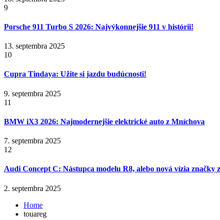
9
Porsche 911 Turbo S 2026: Najvýkonnejšie 911 v histórii!
13. septembra 2025
10
Cupra Tindaya: Užite si jazdu budúcnosti!
9. septembra 2025
11
BMW iX3 2026: Najmodernejšie elektrické auto z Mníchova
7. septembra 2025
12
Audi Concept C: Nástupca modelu R8, alebo nová vízia značky z
2. septembra 2025
Home
touareg