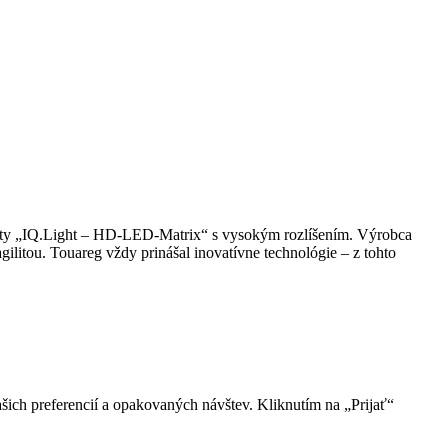
mety „IQ.Light – HD-LED-Matrix“ s vysokým rozlíšením. Výrobca
ilitou. Touareg vždy prinášal inovatívne technológie – z tohto
ich preferencií a opakovaných návštev. Kliknutím na „Prijať“