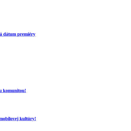
má dátum premiéry
ou komunitou!
mobilovej kultúry!