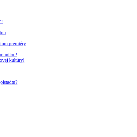
V!
tou
átum premiéry
omunitou!
vej kultúry!
olstadtu?