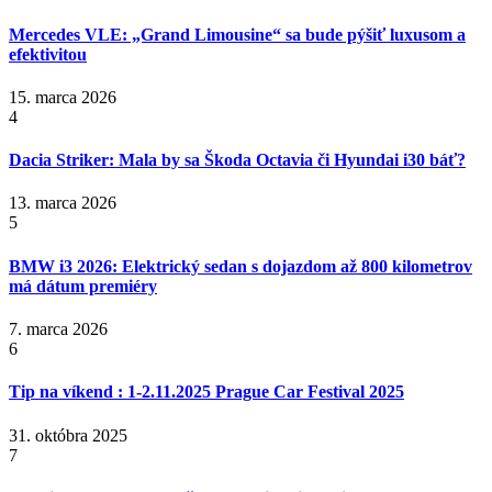
Mercedes VLE: „Grand Limousine“ sa bude pýšiť luxusom a
efektivitou
15. marca 2026
4
Dacia Striker: Mala by sa Škoda Octavia či Hyundai i30 báť?
13. marca 2026
5
BMW i3 2026: Elektrický sedan s dojazdom až 800 kilometrov
má dátum premiéry
7. marca 2026
6
Tip na víkend : 1-2.11.2025 Prague Car Festival 2025
31. októbra 2025
7