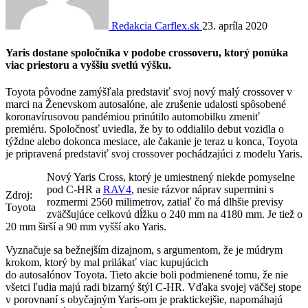
Redakcia Carflex.sk
23. apríla 2020
Yaris dostane spoločníka v podobe crossoveru, ktorý ponúka
viac priestoru a vyššiu svetlú výšku.
Toyota pôvodne zamýšľala predstaviť svoj nový malý crossover v
marci na Ženevskom autosalóne, ale zrušenie udalosti spôsobené
koronavírusovou pandémiou prinútilo automobilku zmeniť
premiéru. Spoločnosť uviedla, že by to oddialilo debut vozidla o
týždne alebo dokonca mesiace, ale čakanie je teraz u konca, Toyota
je pripravená predstaviť svoj crossover pochádzajúci z modelu Yaris.
Nový Yaris Cross, ktorý je umiestnený niekde pomyselne
pod C-HR a
RAV4
, nesie rázvor náprav supermini s
Zdroj:
rozmermi 2560 milimetrov, zatiaľ čo má dlhšie previsy
Toyota
zväčšujúce celkovú dĺžku o 240 mm na 4180 mm. Je tiež o
20 mm širší a 90 mm vyšší ako Yaris.
Vyznačuje sa bežnejším dizajnom, s argumentom, že je múdrym
krokom, ktorý by mal prilákať viac kupujúcich
do autosalónov Toyota. Tieto akcie boli podmienené tomu, že nie
všetci ľudia majú radi bizarný štýl C-HR. Vďaka svojej väčšej stope
v porovnaní s obyčajným Yaris-om je praktickejšie, napomáhajú