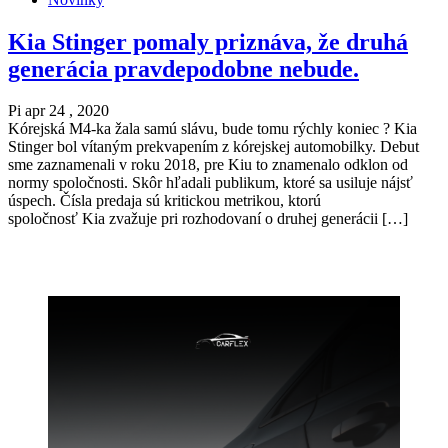
Kia Stinger pomaly priznáva, že druhá
generácia pravdepodobne nebude.
Pi apr 24 , 2020
Kórejská M4-ka žala samú slávu, bude tomu rýchly koniec ? Kia
Stinger bol vítaným prekvapením z kórejskej automobilky. Debut
sme zaznamenali v roku 2018, pre Kiu to znamenalo odklon od
normy spoločnosti. Skôr hľadali publikum, ktoré sa usiluje nájsť
úspech. Čísla predaja sú kritickou metrikou, ktorú
spoločnosť Kia zvažuje pri rozhodovaní o druhej generácii […]