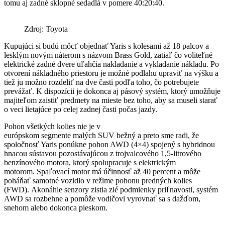
tomu aj zadné sklopné sedadlá v pomere 40:20:40.
Zdroj: Toyota
Kupujúci si budú môcť objednať Yaris s kolesami až 18 palcov a
lesklým novým náterom s názvom Brass Gold, zatiaľ čo voliteľné
elektrické zadné dvere uľahčia nakladanie a vykladanie nákladu. Po
otvorení nákladného priestoru je možné podlahu upraviť na výšku a
tiež ju možno rozdeliť na dve časti podľa toho, čo potrebujete
prevážať. K dispozícii je dokonca aj pásový systém, ktorý umožňuje
majiteľom zaistiť predmety na mieste bez toho, aby sa museli starať
o veci lietajúce po celej zadnej časti počas jazdy.
Pohon všetkých kolies nie je v
európskom segmente malých SUV bežný a preto sme radi, že
spoločnosť Yaris ponúkne pohon AWD (4×4) spojený s hybridnou
hnacou sústavou pozostávajúcou z trojvalcového 1,5-litrového
benzínového motora, ktorý spolupracuje s elektrickým
motorom. Spaľovací motor má účinnosť až 40 percent a môže
poháňať samotné vozidlo v režime pohonu predných kolies
(FWD). Akonáhle senzory zistia zlé podmienky priľnavosti, systém
AWD sa rozbehne a pomôže vodičovi vyrovnať sa s dažďom,
snehom alebo dokonca pieskom.