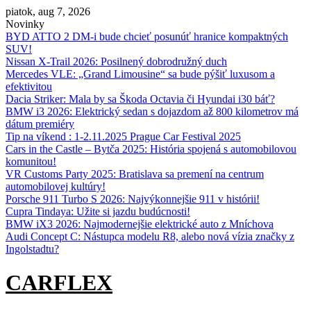
Skip
piatok, aug 7, 2026
to
Novinky
content
BYD ATTO 2 DM-i bude chcieť posunúť hranice kompaktných
SUV!
Nissan X‑Trail 2026: Posilnený dobrodružný duch
Mercedes VLE: „Grand Limousine“ sa bude pýšiť luxusom a
efektivitou
Dacia Striker: Mala by sa Škoda Octavia či Hyundai i30 báť?
BMW i3 2026: Elektrický sedan s dojazdom až 800 kilometrov má
dátum premiéry
Tip na víkend : 1-2.11.2025 Prague Car Festival 2025
Cars in the Castle – Bytča 2025: História spojená s automobilovou
komunitou!
VR Customs Party 2025: Bratislava sa premení na centrum
automobilovej kultúry!
Porsche 911 Turbo S 2026: Najvýkonnejšie 911 v histórii!
Cupra Tindaya: Užite si jazdu budúcnosti!
BMW iX3 2026: Najmodernejšie elektrické auto z Mníchova
Audi Concept C: Nástupca modelu R8, alebo nová vízia značky z
Ingolstadtu?
CARFLEX