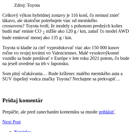
Zdroj: Toyota
Celkový výkon hybridnej zostavy je 116 koní, čo nemusí znieť
lákavo, ale skutočne potrebujete viac od mestského
crossoveru? Toyota tvrdí, že modely s pohonom predných kolies
budú mať emisie CO
nižšie ako 120 g / km, zatiaľ čo model AWD
2
bude emitovať menej ako 135 g / km.
Toyota si kladie za cieľ vyprodukovať viac ako 150 000 kusov
ročne vo svojej továrni vo Valenciennes. Malé vysokovýkonné
vozidlo sa bude predávať v Európe v lete roku 2021 potom, čo bude
na jeseň uvedené na trh v Japonsku.
Som plný očakávania… Bude kríženec malého mestského auta a
SUV úspešný vodca značky Toyota? Nechajme sa prekvapiť…
Pridaj komentár
Prepáčte, ale pred zanechaním komentára sa musíte
prihlásiť
.
Next Post
Novinky